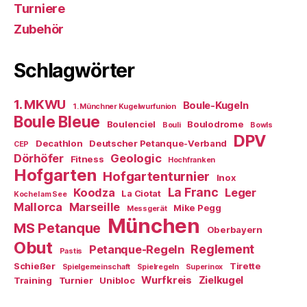
Turniere
Zubehör
Schlagwörter
1. MKWU
Boule-Kugeln
1. Münchner Kugelwurfunion
Boule Bleue
Boulenciel
Boulodrome
Bouli
Bowls
DPV
Decathlon
Deutscher Petanque-Verband
CEP
Dörhöfer
Geologic
Fitness
Hochfranken
Hofgarten
Hofgartenturnier
Inox
La Franc
Koodza
Leger
La Ciotat
Kochel am See
Mallorca
Marseille
Mike Pegg
Messgerät
München
MS Petanque
Oberbayern
Obut
Reglement
Petanque-Regeln
Pastis
Schießer
Tirette
Spielgemeinschaft
Spielregeln
Superinox
Wurfkreis
Zielkugel
Training
Turnier
Unibloc