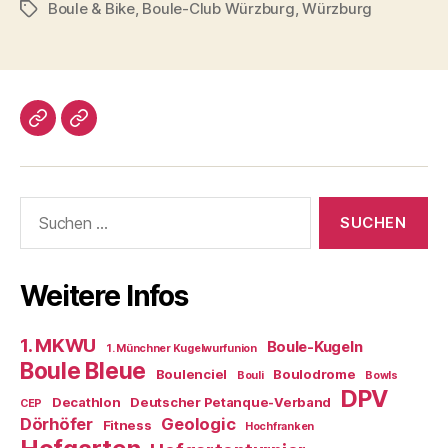
Boule & Bike
,
Boule-Club Würzburg
,
Würzburg
Schlagwörter
Impressum/DatSchutz
Beliebte
Boule-
Kugeln
Suchen
nach:
Weitere Infos
1. MKWU
Boule-Kugeln
1. Münchner Kugelwurfunion
Boule Bleue
Boulenciel
Boulodrome
Bouli
Bowls
DPV
Decathlon
Deutscher Petanque-Verband
CEP
Dörhöfer
Geologic
Fitness
Hochfranken