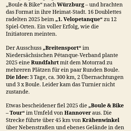
„Boule & Bike“ nach
Würzburg
– und brachten
das Format in ihre Heimat-Stadt. 16 Doublettes
radelten 2025 beim
„1. Velopetanque“
zu 12
Spiel-Orten. Ein voller Erfolg, wie die
Initiatoren meinten.
Der Ausschuss
„Breitensport“
im
Niedersächsischen Pétanque-Verband plante
2025 eine
Rundfahrt
mit dem Motorrad zu
mehreren Plätzen für ein paar Runden Boule.
Die Idee:
3 Tage, ca. 300 km, 2 Übernachtungen
und 3 x Boule. Leider kam das Turnier nicht
zustande.
Etwas bescheidener fiel 2025 die
„Boule & Bike
– Tour“
im Umfeld von
Hannover
aus. Die
Strecke führte über 45 km von
Krähenwinkel
über Nebenstraßen und ebenes Gelände in den