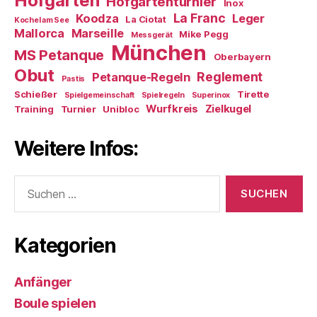
Hofgarten
Hofgartenturnier
Inox
La Franc
Koodza
Leger
La Ciotat
Kochel am See
Mallorca
Marseille
Mike Pegg
Messgerät
München
MS Petanque
Oberbayern
Obut
Reglement
Petanque-Regeln
Pastis
Schießer
Tirette
Spielgemeinschaft
Spielregeln
Superinox
Wurfkreis
Zielkugel
Training
Turnier
Unibloc
Weitere Infos:
Suchen
nach:
Kategorien
Anfänger
Boule spielen