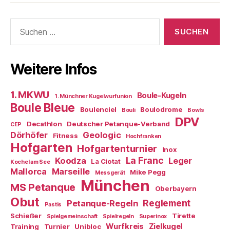
Kugeln
Suchen
nach:
Weitere Infos
1. MKWU
Boule-Kugeln
1. Münchner Kugelwurfunion
Boule Bleue
Boulenciel
Boulodrome
Bouli
Bowls
DPV
Decathlon
Deutscher Petanque-Verband
CEP
Dörhöfer
Geologic
Fitness
Hochfranken
Hofgarten
Hofgartenturnier
Inox
La Franc
Koodza
Leger
La Ciotat
Kochel am See
Mallorca
Marseille
Mike Pegg
Messgerät
München
MS Petanque
Oberbayern
Obut
Reglement
Petanque-Regeln
Pastis
Schießer
Tirette
Spielgemeinschaft
Spielregeln
Superinox
Wurfkreis
Zielkugel
Training
Turnier
Unibloc