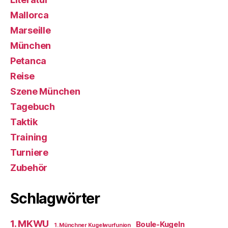
Mallorca
Marseille
München
Petanca
Reise
Szene München
Tagebuch
Taktik
Training
Turniere
Zubehör
Schlagwörter
1. MKWU
Boule-Kugeln
1. Münchner Kugelwurfunion