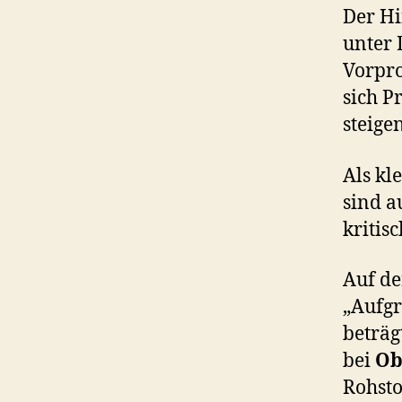
Der Hi
unter 
Vorpro
sich P
steigen
Als kl
sind a
kritis
Auf d
„Aufgr
beträg
bei
Ob
Rohsto