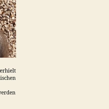
erhielt
sischen
 werden