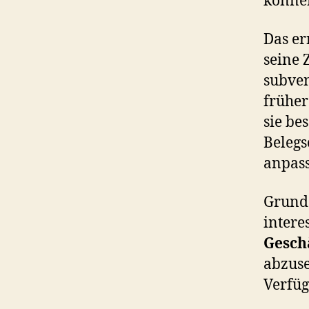
könne
Das e
seine 
subve
frühe
sie be
Belegs
anpass
Grunds
intere
Gesch
abzuse
Verfüg