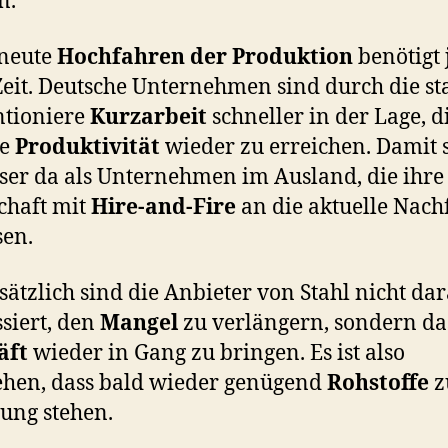
n.
rneute
Hochfahren der Produktion
benötigt 
Zeit. Deutsche Unternehmen sind durch die st
ntioniere
Kurzarbeit
schneller in der Lage, d
re
Produktivität
wieder zu erreichen. Damit 
sser da als Unternehmen im Ausland, die ihre
chaft mit
Hire-and-Fire
an die aktuelle Nach
en.
ätzlich sind die Anbieter von Stahl nicht da
ssiert, den
Mangel
zu verlängern, sondern da
äft
wieder in Gang zu bringen. Es ist also
hen, dass bald wieder genügend
Rohstoffe
z
ung stehen.