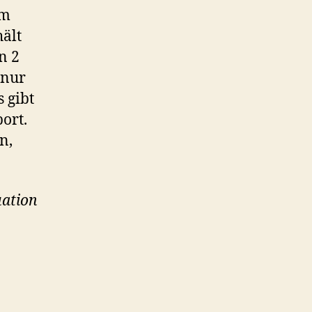
im
hält
n 2
 nur
 gibt
ort.
n,
uation