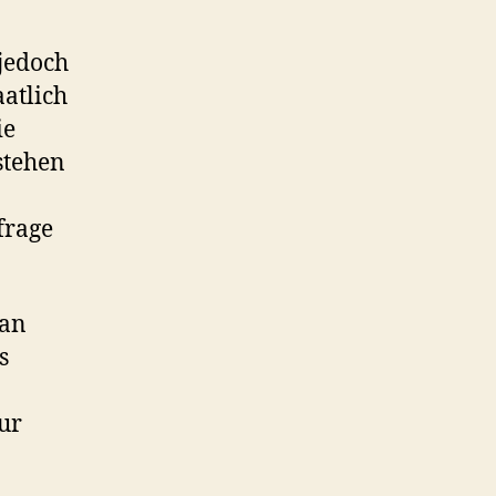
jedoch
aatlich
ie
stehen
frage
ran
s
ur