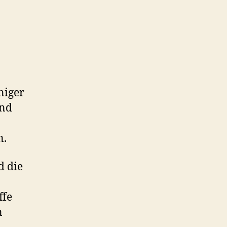
niger
und
n.
d die
ffe
n