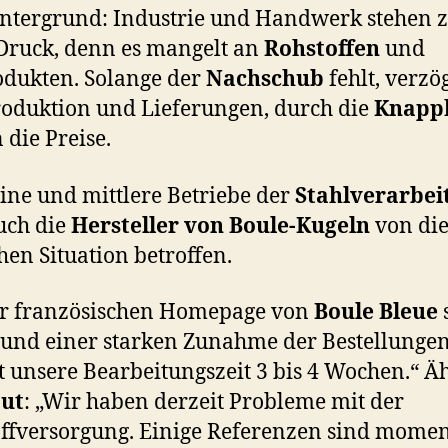
ntergrund: Industrie und Handwerk stehen z
Druck, denn es mangelt an
Rohstoffen
und
dukten. Solange der
Nachschub
fehlt, verzö
roduktion und Lieferungen, durch die
Knapp
 die Preise.
eine und mittlere Betriebe der
Stahlverarbei
uch die
Hersteller von Boule-Kugeln
von die
chen Situation betroffen.
er französischen Homepage von
Boule Bleue
s
und einer starken Zunahme der Bestellunge
t unsere Bearbeitungszeit 3 bis 4 Wochen.“ Ä
ut
: „Wir haben derzeit Probleme mit der
ffversorgung. Einige Referenzen sind mome