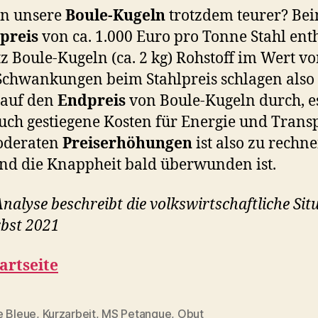
n unsere
Boule-Kugeln
trotzdem teurer? Be
preis
von ca. 1.000 Euro pro Tonne Stahl ent
tz Boule-Kugeln (ca. 2 kg) Rohstoff im Wert vo
Schwankungen beim Stahlpreis schlagen also
 auf den
Endpreis
von Boule-Kugeln durch, es
uch gestiegene Kosten für Energie und Transp
oderaten
Preiserhöhungen
ist also zu rechne
d die Knappheit bald überwunden ist.
Analyse beschreibt die volkswirtschaftliche Sit
bst 2021
artseite
e Bleue
,
Kurzarbeit
,
MS Petanque
,
Obut
rter