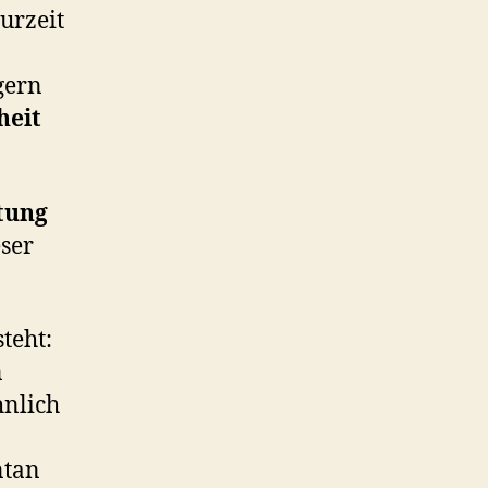
urzeit
gern
heit
tung
ser
teht:
n
hnlich
ntan