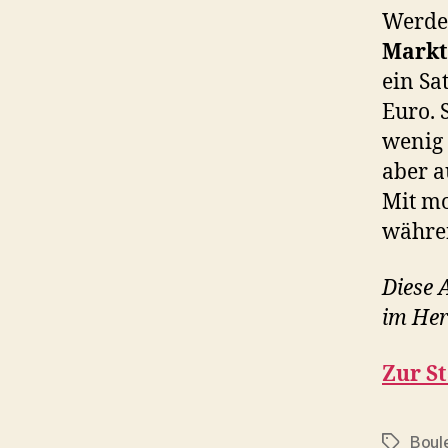
Werde
Markt
ein Sa
Euro. 
wenig
aber a
Mit m
währen
Diese 
im Her
Zur St
Boul
Schlagwö