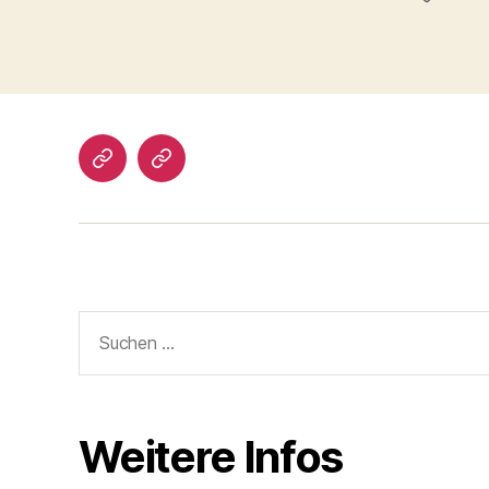
Impressum/DatSchutz
Beliebte
Boule-
Kugeln
Suchen
nach:
Weitere Infos