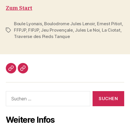
Zum Start
Boule Lyonais
,
Boulodrome Jules Lenoir
,
Ernest Pitiot
,
FFPJP
,
FIPJP
,
Jeu Provençale
,
Jules Le Noi
,
La Ciotat
,
Schlagwörter
Traverse des Pieds Tanque
Impressum/DatSchutz
Beliebte
Boule-
Kugeln
Suchen
nach:
Weitere Infos