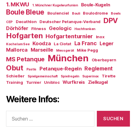
1. MKWU
Boule-Kugeln
1. Münchner Kugelwurfunion
Boule Bleue
Boulenciel
Boulodrome
Bouli
Bowls
DPV
Decathlon
Deutscher Petanque-Verband
CEP
Dörhöfer
Geologic
Fitness
Hochfranken
Hofgarten
Hofgartenturnier
Inox
La Franc
Koodza
Leger
La Ciotat
Kochel am See
Mallorca
Marseille
Mike Pegg
Messgerät
München
MS Petanque
Oberbayern
Obut
Reglement
Petanque-Regeln
Pastis
Schießer
Tirette
Spielgemeinschaft
Spielregeln
Superinox
Wurfkreis
Zielkugel
Training
Turnier
Unibloc
Weitere Infos:
Suchen
nach: