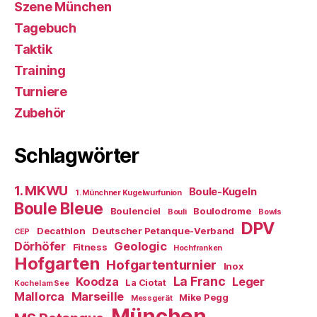
Szene München
Tagebuch
Taktik
Training
Turniere
Zubehör
Schlagwörter
1. MKWU
Boule-Kugeln
1. Münchner Kugelwurfunion
Boule Bleue
Boulenciel
Boulodrome
Bouli
Bowls
DPV
Decathlon
Deutscher Petanque-Verband
CEP
Dörhöfer
Geologic
Fitness
Hochfranken
Hofgarten
Hofgartenturnier
Inox
La Franc
Koodza
Leger
La Ciotat
Kochel am See
Mallorca
Marseille
Mike Pegg
Messgerät
München