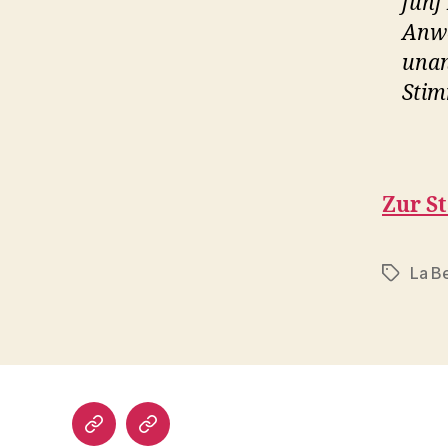
fünf
Anwe
unan
Stim
Zur St
La Be
Schlagwö
Impressum/DatSchutz
Beliebte