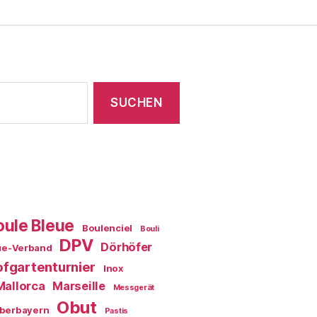
oule Bleue
Boulenciel
Bouli
DPV
Dörhöfer
ue-Verband
fgartenturnier
Inox
Mallorca
Marseille
Messgerät
Obut
berbayern
Pastis