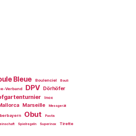
oule Bleue
Boulenciel
Bouli
DPV
Dörhöfer
ue-Verband
fgartenturnier
Inox
Mallorca
Marseille
Messgerät
Obut
berbayern
Pastis
Tirette
einschaft
Spielregeln
Superinox