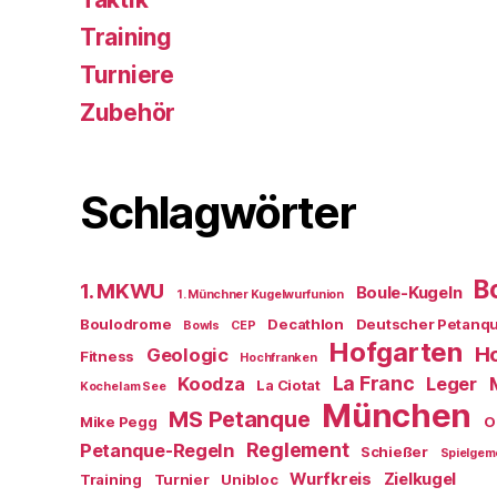
Training
Turniere
Zubehör
Schlagwörter
B
1. MKWU
Boule-Kugeln
1. Münchner Kugelwurfunion
Boulodrome
Decathlon
Deutscher Petanq
Bowls
CEP
Hofgarten
Ho
Geologic
Fitness
Hochfranken
La Franc
Koodza
Leger
La Ciotat
Kochel am See
München
MS Petanque
Mike Pegg
O
Reglement
Petanque-Regeln
Schießer
Spielgem
Wurfkreis
Zielkugel
Training
Turnier
Unibloc