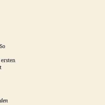
um
 So
 ersten
t
iden