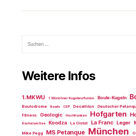
Boule-
Kugeln
Suchen
nach:
Weitere Infos
B
1. MKWU
Boule-Kugeln
1. Münchner Kugelwurfunion
Boulodrome
Decathlon
Deutscher Petanq
Bowls
CEP
Hofgarten
Ho
Geologic
Fitness
Hochfranken
La Franc
Koodza
Leger
La Ciotat
Kochel am See
München
MS Petanque
Mike Pegg
O