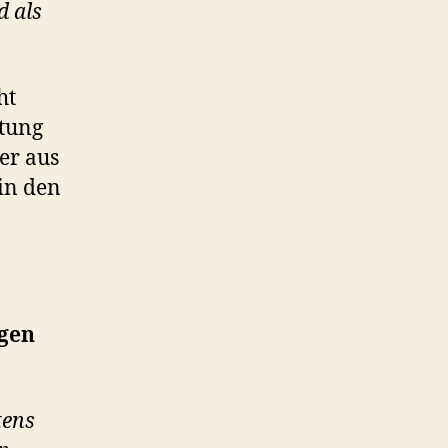
d als
ht
rtung
er aus
in den
gen
tens