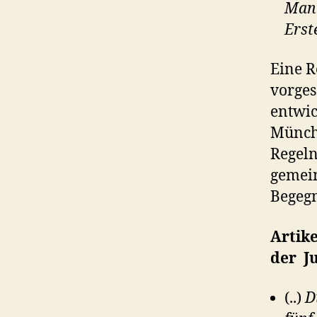
Mann
Erste
Eine R
vorges
entwic
Münche
Regeln
gemein
Begegn
Artik
der J
(..)
D