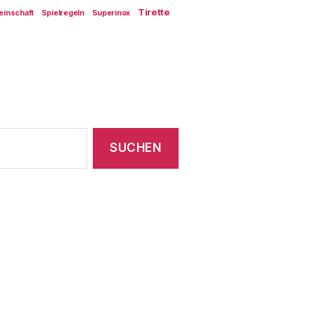
Tirette
einschaft
Spielregeln
Superinox