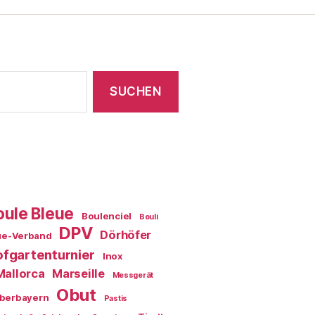
oule Bleue
Boulenciel
Bouli
DPV
Dörhöfer
ue-Verband
fgartenturnier
Inox
Mallorca
Marseille
Messgerät
Obut
berbayern
Pastis