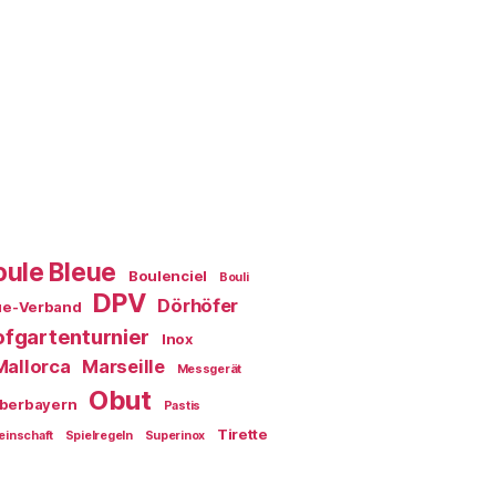
oule Bleue
Boulenciel
Bouli
DPV
Dörhöfer
ue-Verband
fgartenturnier
Inox
Mallorca
Marseille
Messgerät
Obut
berbayern
Pastis
Tirette
einschaft
Spielregeln
Superinox