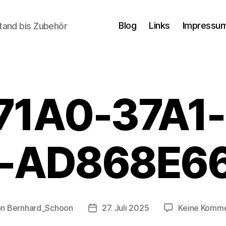
Blog
Links
Impressum
tand bis Zubehör
71A0-37A1-
-AD868E6
on
Bernhard_Schoon
27. Juli 2025
Keine Komm
ragsautor
Veröffentlichungsdatum