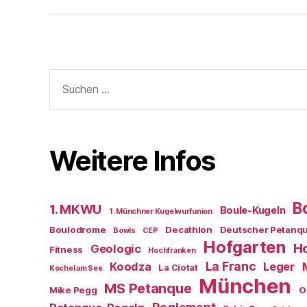
Boule-
Kugeln
Suchen
nach:
Weitere Infos
B
1. MKWU
Boule-Kugeln
1. Münchner Kugelwurfunion
Boulodrome
Decathlon
Deutscher Petanq
Bowls
CEP
Hofgarten
Ho
Geologic
Fitness
Hochfranken
La Franc
Koodza
Leger
La Ciotat
Kochel am See
München
MS Petanque
Mike Pegg
O