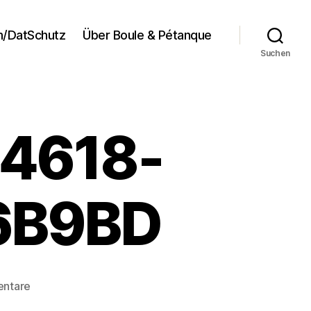
/DatSchutz
Über Boule & Pétanque
Suchen
4618-
6B9BD
zu
entare
EFCA71A0-