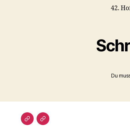
42. Ho
Schr
Du mus
Impressum/DatSchutz
Beliebte