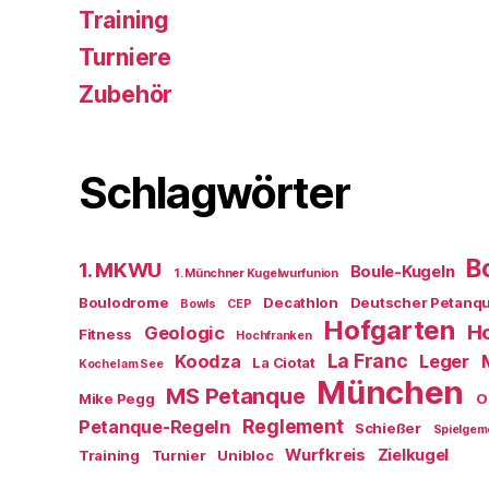
Training
Turniere
Zubehör
Schlagwörter
B
1. MKWU
Boule-Kugeln
1. Münchner Kugelwurfunion
Boulodrome
Decathlon
Deutscher Petanq
Bowls
CEP
Hofgarten
Ho
Geologic
Fitness
Hochfranken
La Franc
Koodza
Leger
La Ciotat
Kochel am See
München
MS Petanque
Mike Pegg
O
Reglement
Petanque-Regeln
Schießer
Spielgem
Wurfkreis
Zielkugel
Training
Turnier
Unibloc