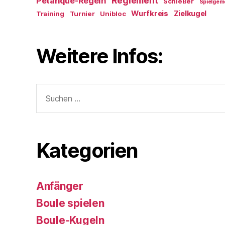
Reglement
Petanque-Regeln
Schießer
Spielgem
Wurfkreis
Zielkugel
Training
Turnier
Unibloc
Weitere Infos:
Suchen
nach:
Kategorien
Anfänger
Boule spielen
Boule-Kugeln