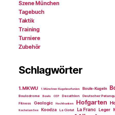
Szene München
Tagebuch
Taktik
Training
Turniere
Zubehör
Schlagwörter
B
1. MKWU
Boule-Kugeln
1. Münchner Kugelwurfunion
Boulodrome
Decathlon
Deutscher Petanq
Bowls
CEP
Hofgarten
Ho
Geologic
Fitness
Hochfranken
La Franc
Koodza
Leger
La Ciotat
Kochel am See