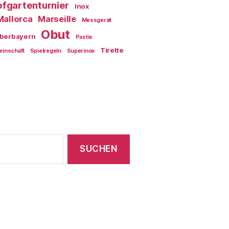
fgartenturnier
Inox
Mallorca
Marseille
Messgerät
Obut
berbayern
Pastis
Tirette
einschaft
Spielregeln
Superinox