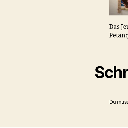
Das Je
Petan
Schr
Du mus