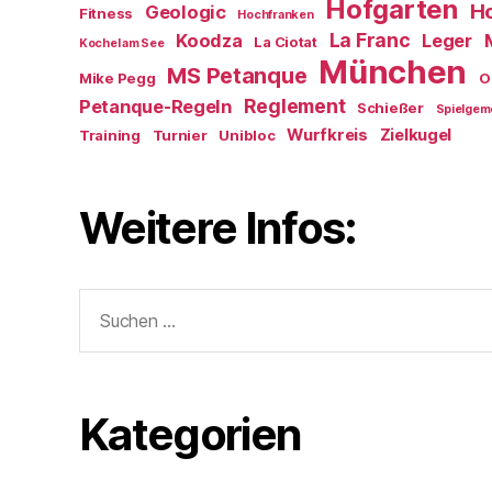
Hofgarten
Ho
Geologic
Fitness
Hochfranken
La Franc
Koodza
Leger
La Ciotat
Kochel am See
München
MS Petanque
Mike Pegg
O
Reglement
Petanque-Regeln
Schießer
Spielgem
Wurfkreis
Zielkugel
Training
Turnier
Unibloc
Weitere Infos:
Suchen
nach:
Kategorien