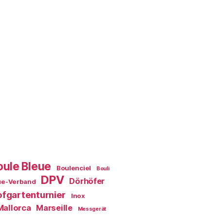
oule Bleue
Boulenciel
Bouli
DPV
Dörhöfer
ue-Verband
fgartenturnier
Inox
Mallorca
Marseille
Messgerät