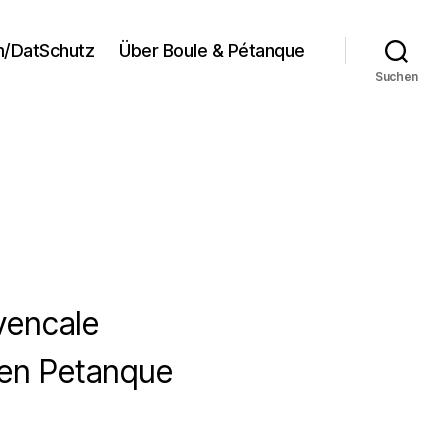
/DatSchutz
Über Boule & Pétanque
Suchen
vencale
gen Petanque