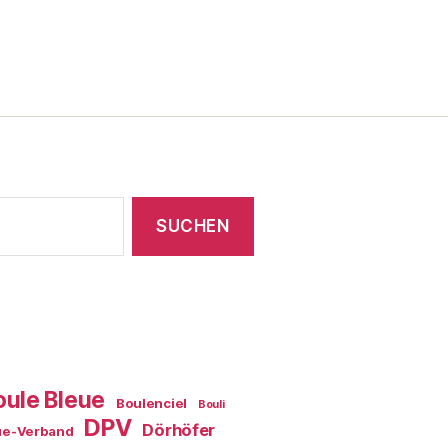
oule Bleue
Boulenciel
Bouli
DPV
Dörhöfer
ue-Verband