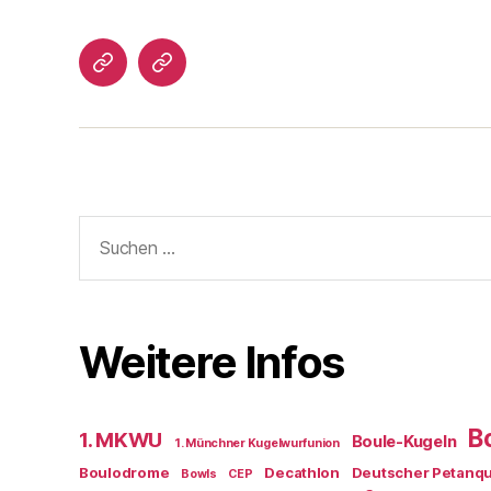
Impressum/DatSchutz
Beliebte
Boule-
Kugeln
Suchen
nach:
Weitere Infos
B
1. MKWU
Boule-Kugeln
1. Münchner Kugelwurfunion
Boulodrome
Decathlon
Deutscher Petanq
Bowls
CEP