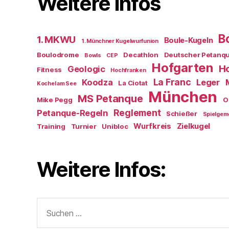
Weitere Infos
B
1. MKWU
Boule-Kugeln
1. Münchner Kugelwurfunion
Boulodrome
Decathlon
Deutscher Petanq
Bowls
CEP
Hofgarten
Ho
Geologic
Fitness
Hochfranken
La Franc
Koodza
Leger
La Ciotat
Kochel am See
München
MS Petanque
Mike Pegg
O
Reglement
Petanque-Regeln
Schießer
Spielgem
Wurfkreis
Zielkugel
Training
Turnier
Unibloc
Weitere Infos:
Suchen
nach: