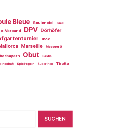
oule Bleue
Boulenciel
Bouli
DPV
Dörhöfer
ue-Verband
fgartenturnier
Inox
Mallorca
Marseille
Messgerät
Obut
berbayern
Pastis
Tirette
einschaft
Spielregeln
Superinox