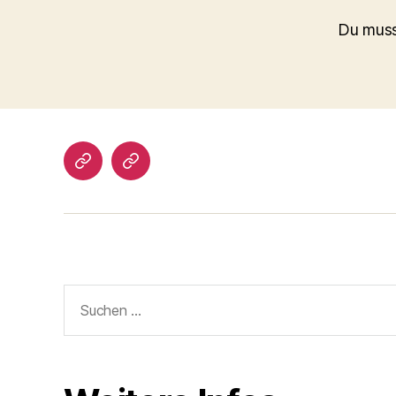
Du mus
Impressum/DatSchutz
Beliebte
Boule-
Kugeln
Suchen
nach: