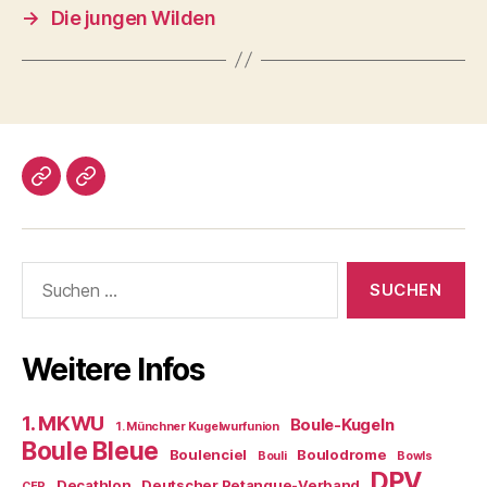
→
Die jungen Wilden
Impressum/DatSchutz
Beliebte
Boule-
Kugeln
Suchen
nach:
Weitere Infos
1. MKWU
Boule-Kugeln
1. Münchner Kugelwurfunion
Boule Bleue
Boulenciel
Boulodrome
Bouli
Bowls
DPV
Decathlon
Deutscher Petanque-Verband
CEP