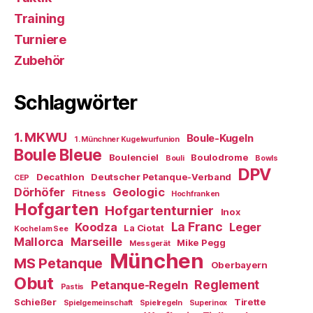
Training
Turniere
Zubehör
Schlagwörter
1. MKWU
Boule-Kugeln
1. Münchner Kugelwurfunion
Boule Bleue
Boulenciel
Boulodrome
Bouli
Bowls
DPV
Decathlon
Deutscher Petanque-Verband
CEP
Dörhöfer
Geologic
Fitness
Hochfranken
Hofgarten
Hofgartenturnier
Inox
La Franc
Koodza
Leger
La Ciotat
Kochel am See
Mallorca
Marseille
Mike Pegg
Messgerät
München
MS Petanque
Oberbayern
Obut
Reglement
Petanque-Regeln
Pastis
Schießer
Tirette
Spielgemeinschaft
Spielregeln
Superinox