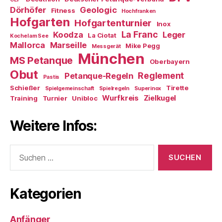
Dörhöfer
Geologic
Fitness
Hochfranken
Hofgarten
Hofgartenturnier
Inox
La Franc
Koodza
Leger
La Ciotat
Kochel am See
Mallorca
Marseille
Mike Pegg
Messgerät
München
MS Petanque
Oberbayern
Obut
Reglement
Petanque-Regeln
Pastis
Schießer
Tirette
Spielgemeinschaft
Spielregeln
Superinox
Wurfkreis
Zielkugel
Training
Turnier
Unibloc
Weitere Infos:
Suchen
nach:
Kategorien
Anfänger