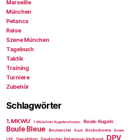
Marseille
München
Petanca
Reise
Szene München
Tagebuch
Taktik
Training
Turniere
Zubehör
Schlagwörter
1. MKWU
Boule-Kugeln
1. Münchner Kugelwurfunion
Boule Bleue
Boulenciel
Boulodrome
Bouli
Bowls
DPV
Decathlon
Deutscher Petanque-Verband
CEP