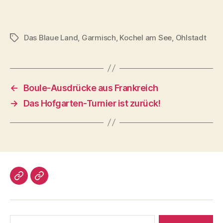
Das Blaue Land
,
Garmisch
,
Kochel am See
,
Ohlstadt
Schlagwörter
←
Boule-Ausdrücke aus Frankreich
→
Das Hofgarten-Turnier ist zurück!
Impressum/DatSchutz
Beliebte
Boule-
Kugeln
Suchen