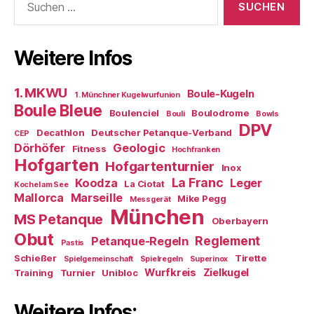
nach:
Weitere Infos
1. MKWU
Boule-Kugeln
1. Münchner Kugelwurfunion
Boule Bleue
Boulenciel
Boulodrome
Bouli
Bowls
DPV
Decathlon
Deutscher Petanque-Verband
CEP
Dörhöfer
Geologic
Fitness
Hochfranken
Hofgarten
Hofgartenturnier
Inox
La Franc
Koodza
Leger
La Ciotat
Kochel am See
Mallorca
Marseille
Mike Pegg
Messgerät
München
MS Petanque
Oberbayern
Obut
Reglement
Petanque-Regeln
Pastis
Schießer
Tirette
Spielgemeinschaft
Spielregeln
Superinox
Wurfkreis
Zielkugel
Training
Turnier
Unibloc
Weitere Infos: