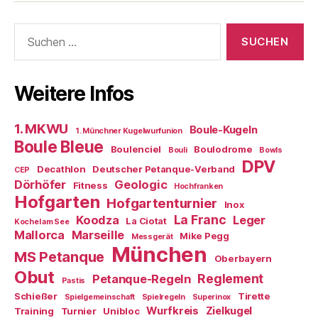
Kugeln
Suchen
nach:
Weitere Infos
1. MKWU
Boule-Kugeln
1. Münchner Kugelwurfunion
Boule Bleue
Boulenciel
Boulodrome
Bouli
Bowls
DPV
Decathlon
Deutscher Petanque-Verband
CEP
Dörhöfer
Geologic
Fitness
Hochfranken
Hofgarten
Hofgartenturnier
Inox
La Franc
Koodza
Leger
La Ciotat
Kochel am See
Mallorca
Marseille
Mike Pegg
Messgerät
München
MS Petanque
Oberbayern
Obut
Reglement
Petanque-Regeln
Pastis
Schießer
Tirette
Spielgemeinschaft
Spielregeln
Superinox
Wurfkreis
Zielkugel
Training
Turnier
Unibloc