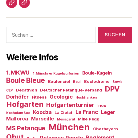
Impressum/DatSchutz
Beliebte
Boule-
Kugeln
Suchen
nach:
Weitere Infos
1. MKWU
Boule-Kugeln
1. Münchner Kugelwurfunion
Boule Bleue
Boulenciel
Boulodrome
Bouli
Bowls
DPV
Decathlon
Deutscher Petanque-Verband
CEP
Dörhöfer
Geologic
Fitness
Hochfranken
Hofgarten
Hofgartenturnier
Inox
La Franc
Koodza
Leger
La Ciotat
Kochel am See
Mallorca
Marseille
Mike Pegg
Messgerät
München
MS Petanque
Oberbayern
Obut
Reglement
Petanque-Regeln