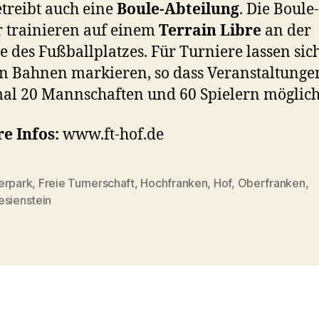
treibt auch eine
Boule-Abteilung
. Die Boule-
r trainieren auf einem
Terrain Libre
an der
te des Fußballplatzes. Für Turniere lassen sich
n Bahnen markieren, so dass Veranstaltunge
l 20 Mannschaften und 60 Spielern möglich
e Infos:
www.ft-hof.de
erpark
,
Freie Turnerschaft
,
Hochfranken
,
Hof
,
Oberfranken
,
rter
esienstein