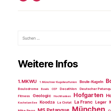
Boule-
Kugeln
Suchen
nach:
Weitere Infos
B
1. MKWU
Boule-Kugeln
1. Münchner Kugelwurfunion
Boulodrome
Decathlon
Deutscher Petanq
Bowls
CEP
Hofgarten
Ho
Geologic
Fitness
Hochfranken
La Franc
Koodza
Leger
La Ciotat
Kochel am See
München
MS Petanque
Mike Pegg
O