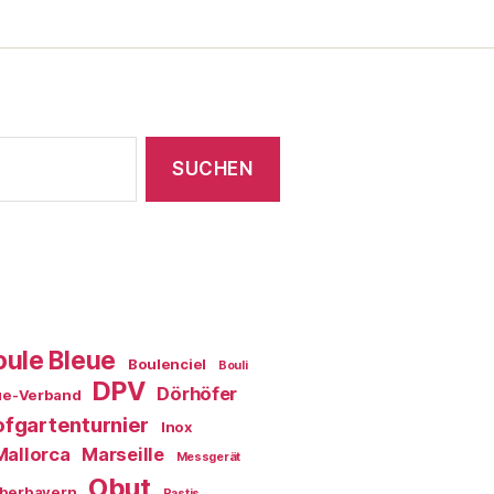
oule Bleue
Boulenciel
Bouli
DPV
Dörhöfer
ue-Verband
fgartenturnier
Inox
Mallorca
Marseille
Messgerät
Obut
berbayern
Pastis