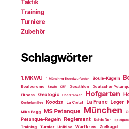
Taktik
Training
Turniere
Zubehör
Schlagwörter
B
1. MKWU
Boule-Kugeln
1. Münchner Kugelwurfunion
Boulodrome
Decathlon
Deutscher Petanq
Bowls
CEP
Hofgarten
Ho
Geologic
Fitness
Hochfranken
La Franc
Koodza
Leger
La Ciotat
Kochel am See
München
MS Petanque
Mike Pegg
O
Reglement
Petanque-Regeln
Schießer
Spielgem
Wurfkreis
Zielkugel
Training
Turnier
Unibloc