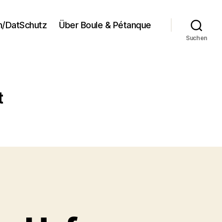
/DatSchutz
Über Boule & Pétanque
Suchen
t