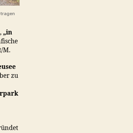
etragen
,
„in
afische
t/M.
eusee
ber zu
rpark
ründet