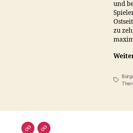
und be
Spiele
Ostsei
zu zeh
maxima
Weiter
Bürg
Schlagwö
Ther
Impressum/DatSchutz
Beliebte