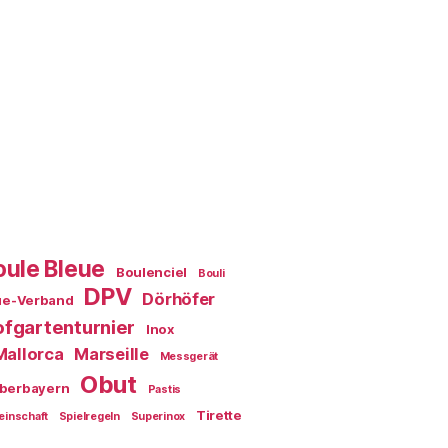
oule Bleue
Boulenciel
Bouli
DPV
Dörhöfer
ue-Verband
fgartenturnier
Inox
Mallorca
Marseille
Messgerät
Obut
berbayern
Pastis
Tirette
einschaft
Spielregeln
Superinox