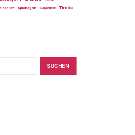
Tirette
einschaft
Spielregeln
Superinox