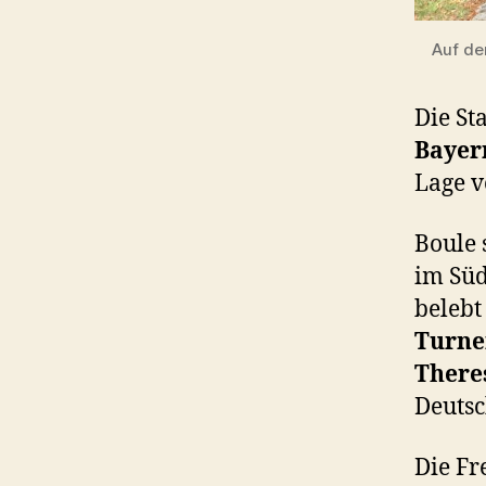
Auf de
Die St
Bayer
Lage v
Boule
im Süd
belebt
Turne
There
Deutsc
Die Fr