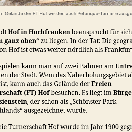
m Gelände der FT Hof werden auch Petanque-Turniere ausg
adt
Hof in Hochfranken
beansprucht für sich
n ganz oben“
zu liegen. In der Tat: Die geogr
on Hof ist etwas weiter nördlich als Frankfur
 spielen kann man auf zwei Bahnen am
Untr
en der Stadt. Wem das Naherholungsgebiet a
 ist, kann auch das Gelände der
Freien
rschaft (FT) Hof
besuchen. Es liegt im
Bürge
sienstein
, der schon als „Schönster Park
hlands“ ausgezeichnet wurde.
eie Turnerschaft Hof wurde im Jahr 1900 geg