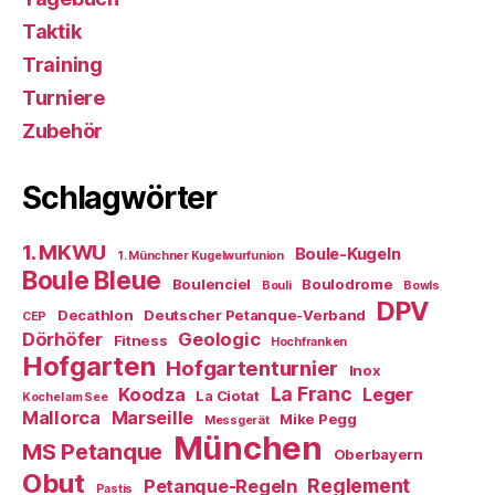
Taktik
Training
Turniere
Zubehör
Schlagwörter
1. MKWU
Boule-Kugeln
1. Münchner Kugelwurfunion
Boule Bleue
Boulenciel
Boulodrome
Bouli
Bowls
DPV
Decathlon
Deutscher Petanque-Verband
CEP
Dörhöfer
Geologic
Fitness
Hochfranken
Hofgarten
Hofgartenturnier
Inox
La Franc
Koodza
Leger
La Ciotat
Kochel am See
Mallorca
Marseille
Mike Pegg
Messgerät
München
MS Petanque
Oberbayern
Obut
Reglement
Petanque-Regeln
Pastis