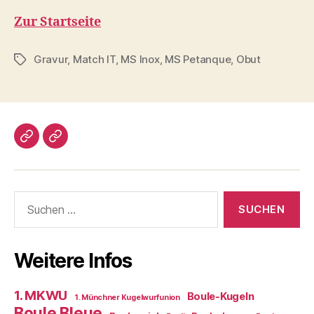
Zur Startseite
Gravur
,
Match IT
,
MS Inox
,
MS Petanque
,
Obut
Schlagwörter
Impressum/DatSchutz
Beliebte
Boule-
Kugeln
Suchen
nach:
Weitere Infos
1. MKWU
Boule-Kugeln
1. Münchner Kugelwurfunion
Boule Bleue