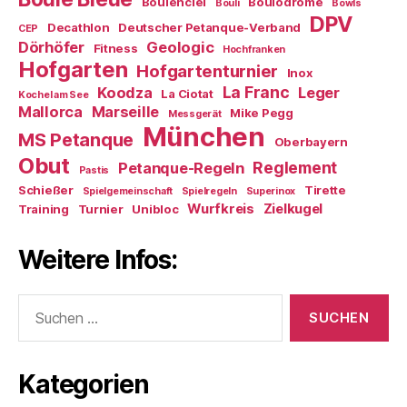
Boulenciel
Boulodrome
Bouli
Bowls
DPV
Decathlon
Deutscher Petanque-Verband
CEP
Dörhöfer
Geologic
Fitness
Hochfranken
Hofgarten
Hofgartenturnier
Inox
La Franc
Koodza
Leger
La Ciotat
Kochel am See
Mallorca
Marseille
Mike Pegg
Messgerät
München
MS Petanque
Oberbayern
Obut
Reglement
Petanque-Regeln
Pastis
Schießer
Tirette
Spielgemeinschaft
Spielregeln
Superinox
Wurfkreis
Zielkugel
Training
Turnier
Unibloc
Weitere Infos:
Suchen
nach:
Kategorien