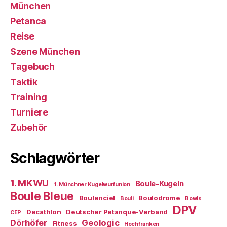
München
Petanca
Reise
Szene München
Tagebuch
Taktik
Training
Turniere
Zubehör
Schlagwörter
1. MKWU
Boule-Kugeln
1. Münchner Kugelwurfunion
Boule Bleue
Boulenciel
Boulodrome
Bouli
Bowls
DPV
Decathlon
Deutscher Petanque-Verband
CEP
Dörhöfer
Geologic
Fitness
Hochfranken