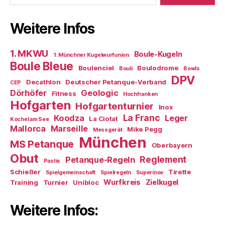
Weitere Infos
1. MKWU
Boule-Kugeln
1. Münchner Kugelwurfunion
Boule Bleue
Boulenciel
Boulodrome
Bouli
Bowls
DPV
Decathlon
Deutscher Petanque-Verband
CEP
Dörhöfer
Geologic
Fitness
Hochfranken
Hofgarten
Hofgartenturnier
Inox
La Franc
Koodza
Leger
La Ciotat
Kochel am See
Mallorca
Marseille
Mike Pegg
Messgerät
München
MS Petanque
Oberbayern
Obut
Reglement
Petanque-Regeln
Pastis
Schießer
Tirette
Spielgemeinschaft
Spielregeln
Superinox
Wurfkreis
Zielkugel
Training
Turnier
Unibloc
Weitere Infos: