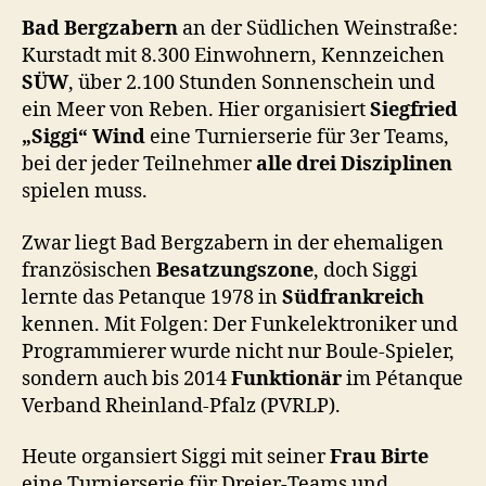
Bad Bergzabern
an der Südlichen Weinstraße:
Kurstadt mit 8.300 Einwohnern, Kennzeichen
SÜW
, über 2.100 Stunden Sonnenschein und
ein Meer von Reben. Hier organisiert
Siegfried
„Siggi“ Wind
eine Turnierserie für 3er Teams,
bei der jeder Teilnehmer
alle drei Disziplinen
spielen muss.
Zwar liegt Bad Bergzabern in der ehemaligen
französischen
Besatzungszone
, doch Siggi
lernte das Petanque 1978 in
Südfrankreich
kennen. Mit Folgen: Der Funkelektroniker und
Programmierer wurde nicht nur Boule-Spieler,
sondern auch bis 2014
Funktionär
im Pétanque
Verband Rheinland-Pfalz (PVRLP).
Heute organsiert Siggi mit seiner
Frau Birte
eine Turnierserie für Dreier-Teams und