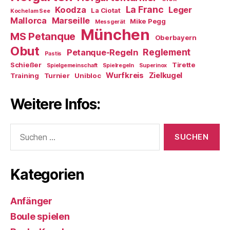
La Franc
Koodza
Leger
La Ciotat
Kochel am See
Mallorca
Marseille
Mike Pegg
Messgerät
München
MS Petanque
Oberbayern
Obut
Reglement
Petanque-Regeln
Pastis
Schießer
Tirette
Spielgemeinschaft
Spielregeln
Superinox
Wurfkreis
Zielkugel
Training
Turnier
Unibloc
Weitere Infos:
Suchen
nach:
Kategorien
Anfänger
Boule spielen