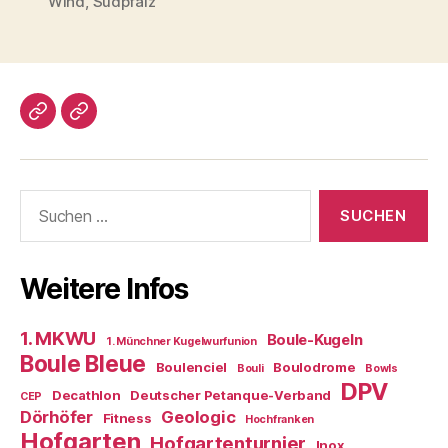
Wind
,
Südpfalz
Impressum/DatSchutz
Beliebte
Boule-
Kugeln
Suchen
nach:
Weitere Infos
1. MKWU
Boule-Kugeln
1. Münchner Kugelwurfunion
Boule Bleue
Boulenciel
Boulodrome
Bouli
Bowls
DPV
Decathlon
Deutscher Petanque-Verband
CEP
Dörhöfer
Geologic
Fitness
Hochfranken
Hofgarten
Hofgartenturnier
Inox