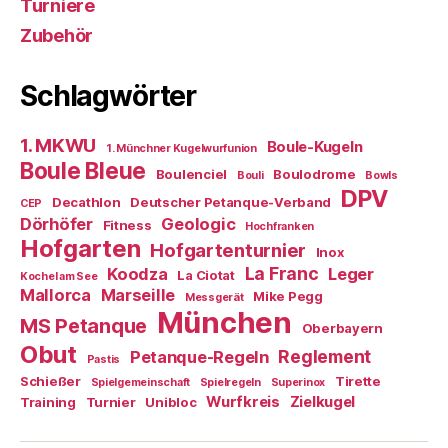
Turniere
Zubehör
Schlagwörter
1. MKWU
Boule-Kugeln
1. Münchner Kugelwurfunion
Boule Bleue
Boulenciel
Boulodrome
Bouli
Bowls
DPV
Decathlon
Deutscher Petanque-Verband
CEP
Dörhöfer
Geologic
Fitness
Hochfranken
Hofgarten
Hofgartenturnier
Inox
La Franc
Koodza
Leger
La Ciotat
Kochel am See
Mallorca
Marseille
Mike Pegg
Messgerät
München
MS Petanque
Oberbayern
Obut
Reglement
Petanque-Regeln
Pastis
Schießer
Tirette
Spielgemeinschaft
Spielregeln
Superinox
Wurfkreis
Zielkugel
Training
Turnier
Unibloc