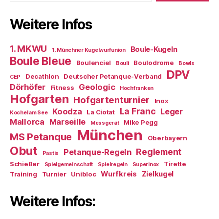
Weitere Infos
1. MKWU
Boule-Kugeln
1. Münchner Kugelwurfunion
Boule Bleue
Boulenciel
Boulodrome
Bouli
Bowls
DPV
Decathlon
Deutscher Petanque-Verband
CEP
Dörhöfer
Geologic
Fitness
Hochfranken
Hofgarten
Hofgartenturnier
Inox
La Franc
Koodza
Leger
La Ciotat
Kochel am See
Mallorca
Marseille
Mike Pegg
Messgerät
München
MS Petanque
Oberbayern
Obut
Reglement
Petanque-Regeln
Pastis
Schießer
Tirette
Spielgemeinschaft
Spielregeln
Superinox
Wurfkreis
Zielkugel
Training
Turnier
Unibloc
Weitere Infos: