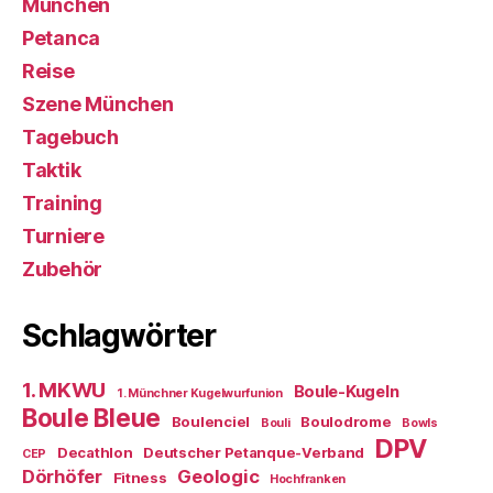
München
Petanca
Reise
Szene München
Tagebuch
Taktik
Training
Turniere
Zubehör
Schlagwörter
1. MKWU
Boule-Kugeln
1. Münchner Kugelwurfunion
Boule Bleue
Boulenciel
Boulodrome
Bouli
Bowls
DPV
Decathlon
Deutscher Petanque-Verband
CEP
Dörhöfer
Geologic
Fitness
Hochfranken