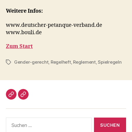
Weitere Infos:
www.deutscher-petanque-verband.de
www.bouli.de
Zum Start
Gender-gerecht
,
Regelheft
,
Reglement
,
Spielregeln
Schlagwörter
Impressum/DatSchutz
Beliebte
Boule-
Kugeln
Suchen
nach: