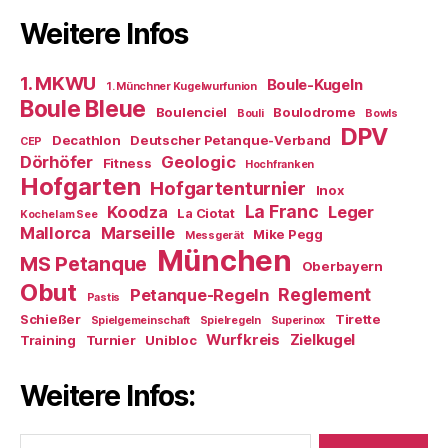
Weitere Infos
1. MKWU
Boule-Kugeln
1. Münchner Kugelwurfunion
Boule Bleue
Boulenciel
Boulodrome
Bouli
Bowls
DPV
Decathlon
Deutscher Petanque-Verband
CEP
Dörhöfer
Geologic
Fitness
Hochfranken
Hofgarten
Hofgartenturnier
Inox
La Franc
Koodza
Leger
La Ciotat
Kochel am See
Mallorca
Marseille
Mike Pegg
Messgerät
München
MS Petanque
Oberbayern
Obut
Reglement
Petanque-Regeln
Pastis
Schießer
Tirette
Spielgemeinschaft
Spielregeln
Superinox
Wurfkreis
Zielkugel
Training
Turnier
Unibloc
Weitere Infos:
Suchen