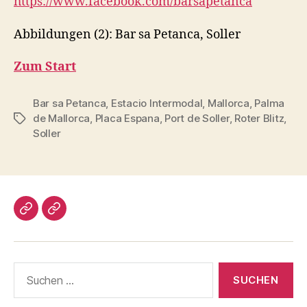
https://www.facebook.com/barsapetanca
Abbildungen (2): Bar sa Petanca, Soller
Zum Start
Bar sa Petanca
,
Estacio Intermodal
,
Mallorca
,
Palma
de Mallorca
,
Placa Espana
,
Port de Soller
,
Roter Blitz
,
Schlagwörter
Soller
Impressum/DatSchutz
Beliebte
Boule-
Kugeln
Suchen
nach: