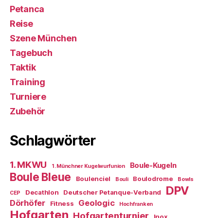
Petanca
Reise
Szene München
Tagebuch
Taktik
Training
Turniere
Zubehör
Schlagwörter
1. MKWU
Boule-Kugeln
1. Münchner Kugelwurfunion
Boule Bleue
Boulenciel
Boulodrome
Bouli
Bowls
DPV
Decathlon
Deutscher Petanque-Verband
CEP
Dörhöfer
Geologic
Fitness
Hochfranken
Hofgarten
Hofgartenturnier
Inox