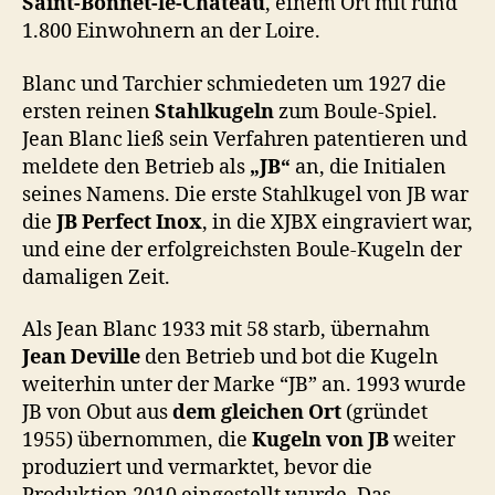
Saint-Bonnet-le-Château
, einem Ort mit rund
1.800 Einwohnern an der Loire.
Blanc und Tarchier schmiedeten um 1927 die
ersten reinen
Stahlkugeln
zum Boule-Spiel.
Jean Blanc ließ sein Verfahren patentieren und
meldete den Betrieb als
„JB“
an, die Initialen
seines Namens. Die erste Stahlkugel von JB war
die
JB Perfect Inox
, in die XJBX eingraviert war,
und eine der erfolgreichsten Boule-Kugeln der
damaligen Zeit.
Als Jean Blanc 1933 mit 58 starb, übernahm
Jean Deville
den Betrieb und bot die Kugeln
weiterhin unter der Marke “JB” an. 1993 wurde
JB von Obut aus
dem gleichen Ort
(gründet
1955) übernommen, die
Kugeln von JB
weiter
produziert und vermarktet, bevor die