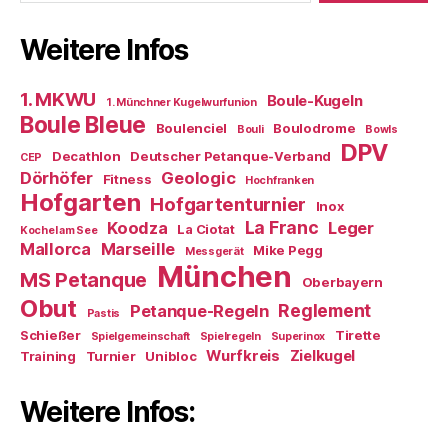
Weitere Infos
1. MKWU
Boule-Kugeln
1. Münchner Kugelwurfunion
Boule Bleue
Boulenciel
Boulodrome
Bouli
Bowls
DPV
Decathlon
Deutscher Petanque-Verband
CEP
Dörhöfer
Geologic
Fitness
Hochfranken
Hofgarten
Hofgartenturnier
Inox
La Franc
Koodza
Leger
La Ciotat
Kochel am See
Mallorca
Marseille
Mike Pegg
Messgerät
München
MS Petanque
Oberbayern
Obut
Reglement
Petanque-Regeln
Pastis
Schießer
Tirette
Spielgemeinschaft
Spielregeln
Superinox
Wurfkreis
Zielkugel
Training
Turnier
Unibloc
Weitere Infos: