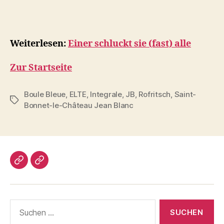
Weiterlesen:
Einer schluckt sie (fast) alle
Zur Startseite
Boule Bleue
,
ELTE
,
Integrale
,
JB
,
Rofritsch
,
Saint-
Schlagwörter
Bonnet-le-Château Jean Blanc
Impressum/DatSchutz
Beliebte
Boule-
Kugeln
Suchen
nach: