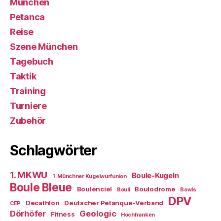
München
Petanca
Reise
Szene München
Tagebuch
Taktik
Training
Turniere
Zubehör
Schlagwörter
1. MKWU
Boule-Kugeln
1. Münchner Kugelwurfunion
Boule Bleue
Boulenciel
Boulodrome
Bouli
Bowls
DPV
Decathlon
Deutscher Petanque-Verband
CEP
Dörhöfer
Geologic
Fitness
Hochfranken