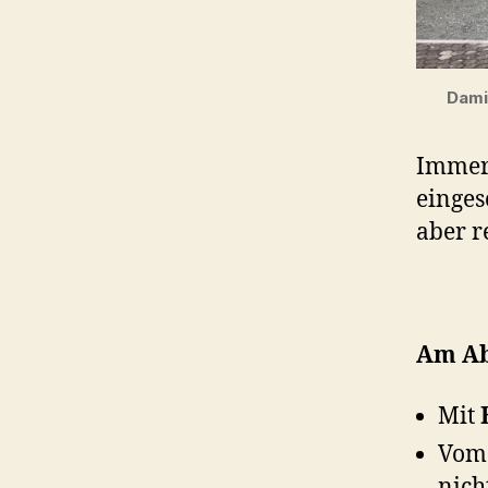
Dami
Immer
einges
aber r
Am Ab
Mit
Vom
nich