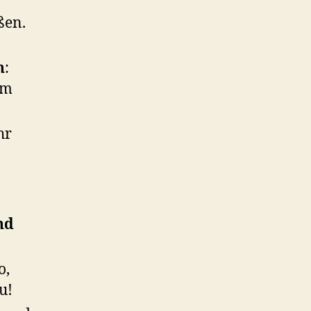
ßen.
n
:
em
hr
nd
o,
u!