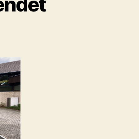
endet
um