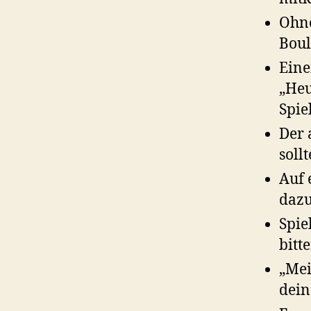
Ohn
Boul
Eine
„Heu
Spie
Der
soll
Auf 
daz
Spie
bitt
„Mei
dein