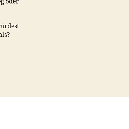
g oder
würdest
als?