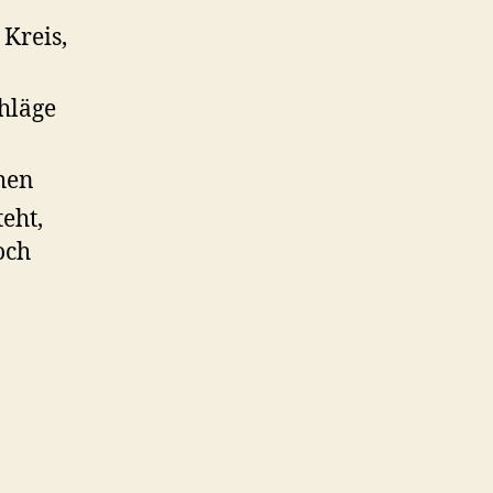
Kreis,
chläge
hen
eht,
och