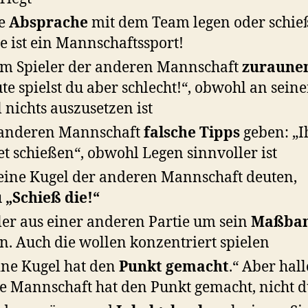
e
Absprache
mit dem Team legen oder schie
e ist ein Mannschaftssport!
m Spieler der anderen Mannschaft
zuraune
te spielst du aber schlecht!“, obwohl an sein
l nichts auszusetzen ist
 anderen Mannschaft
falsche Tipps
geben: „I
tet schießen“, obwohl Legen sinnvoller ist
eine Kugel der anderen Mannschaft deuten,
u
„Schieß die!“
ler aus einer anderen Partie um sein
Maßba
en. Auch die wollen konzentriert spielen
ne Kugel hat den
Punkt gemacht
.“ Aber hall
e Mannschaft hat den Punkt gemacht, nicht d