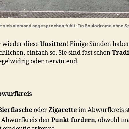
t sich niemand angesprochen fühlt: Ein Boulodrome ohne Sp
 wieder diese
Unsitten
! Einige Sünden haben
chlichen, einfach so. Sie sind fast schon
Tradi
egelwidrig oder nervtötend.
wurfkreis
Bierflasche
oder
Zigarette
im Abwurfkreis s
 Abwurfkreis den
Punkt fordern
, obwohl m
t eindeutig erkennt