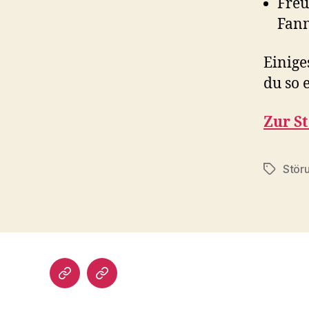
Fre
Fann
Einig
du so 
Zur St
Stör
Schlagwö
Impressum/DatSchutz
Beliebte
Boule-