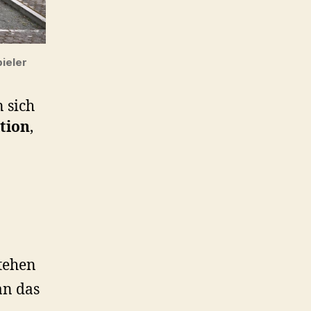
ieler
 sich
tion
,
tehen
an das