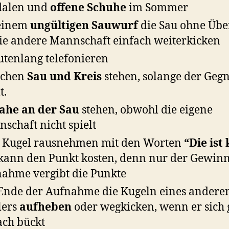
dalen und
offene Schuhe
im Sommer
 einem
ungültigen Sauwurf
die Sau ohne Übe
ie andere Mannschaft einfach weiterkicken
tenlang telefonieren
schen
Sau und Kreis
stehen, solange der Geg
t.
ahe an der Sau
stehen, obwohl die eigene
schaft nicht spielt
 Kugel rausnehmen mit den Worten
“Die ist 
kann den Punkt kosten, denn nur der Gewinn
ahme vergibt die Punkte
nde der Aufnahme die Kugeln eines andere
lers
aufheben
oder wegkicken, wenn er sich
ch bückt