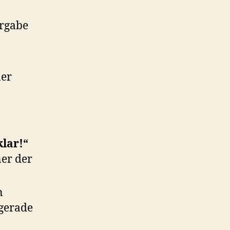
rgabe
ner
klar!“
er der
n
 gerade