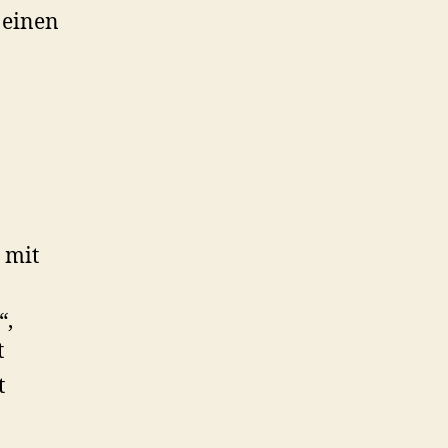
 einen
 mit
“,
t
t