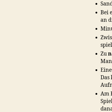
San
Bei
an d
Minu
Zwi
spiel
Zu
n
Mann
Eine
Das 
Aufn
Am E
Spie
dana