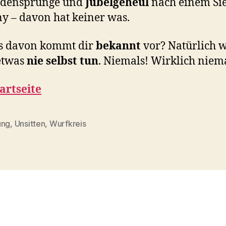
udensprünge und
Jubelgeheul
nach einem Sie
y – davon hat keiner was.
es davon kommt dir
bekannt
vor? Natürlich 
etwas
nie selbst tun
. Niemals!
Wirklich niem
artseite
ung
,
Unsitten
,
Wurfkreis
rter