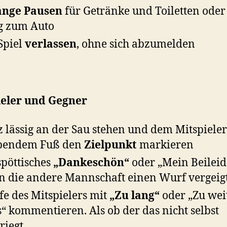
ange Pausen
für Getränke und Toiletten oder
g zum Auto
Spiel
verlassen
, ohne sich abzumelden
ieler und Gegner
 lässig an der Sau stehen und dem Mitspieler
pendem Fuß den
Zielpunkt
markieren
spöttisches
„Dankeschön“
oder „Mein Beileid
 die andere Mannschaft einen Wurf vergeig
e des Mitspielers mit
„Zu lang“
oder „Zu wei
s“ kommentieren. Als ob der das nicht selbst
riegt