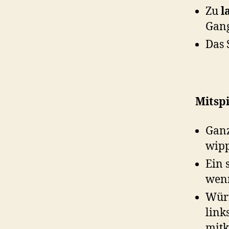
Zu
l
Gan
Das 
Mitsp
Ganz
wip
Ein 
wenn
Würf
link
mitk