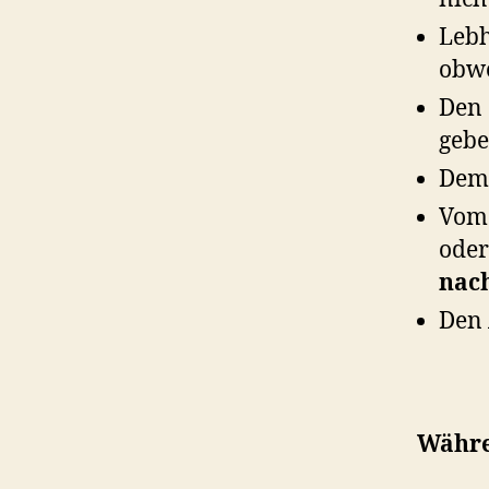
Leb
obwo
Den 
gebe
Dem 
Vom 
oder
nach
Den 
Währe