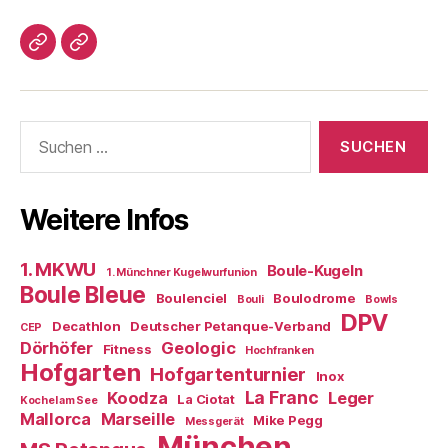
Impressum/DatSchutz
Beliebte
Boule-
Kugeln
Suchen
nach:
Weitere Infos
1. MKWU
Boule-Kugeln
1. Münchner Kugelwurfunion
Boule Bleue
Boulenciel
Boulodrome
Bouli
Bowls
DPV
Decathlon
Deutscher Petanque-Verband
CEP
Dörhöfer
Geologic
Fitness
Hochfranken
Hofgarten
Hofgartenturnier
Inox
La Franc
Koodza
Leger
La Ciotat
Kochel am See
Mallorca
Marseille
Mike Pegg
Messgerät
München