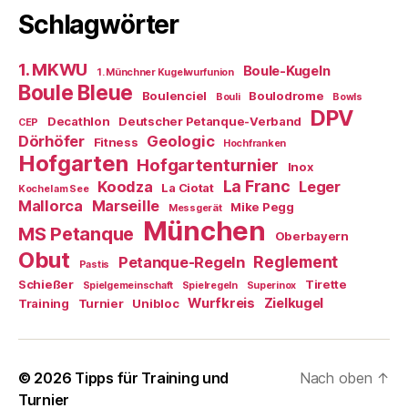
Schlagwörter
1. MKWU
Boule-Kugeln
1. Münchner Kugelwurfunion
Boule Bleue
Boulenciel
Boulodrome
Bouli
Bowls
DPV
Decathlon
Deutscher Petanque-Verband
CEP
Dörhöfer
Geologic
Fitness
Hochfranken
Hofgarten
Hofgartenturnier
Inox
La Franc
Koodza
Leger
La Ciotat
Kochel am See
Mallorca
Marseille
Mike Pegg
Messgerät
München
MS Petanque
Oberbayern
Obut
Reglement
Petanque-Regeln
Pastis
Schießer
Tirette
Spielgemeinschaft
Spielregeln
Superinox
Wurfkreis
Zielkugel
Training
Turnier
Unibloc
© 2026
Tipps für Training und
Nach oben
↑
Turnier