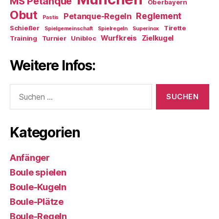
MS Petanque
Oberbayern
Obut
Reglement
Petanque-Regeln
Pastis
Schießer
Tirette
Spielgemeinschaft
Spielregeln
Superinox
Wurfkreis
Zielkugel
Training
Turnier
Unibloc
Weitere Infos:
Suchen
nach:
Kategorien
Anfänger
Boule spielen
Boule-Kugeln
Boule-Plätze
Boule-Regeln