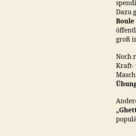
spendi
Dazu g
Boule
öffent
groß 
Noch r
Kraft-
Maschi
Übun
Andere
„Ghett
populä