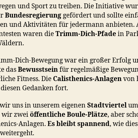
egen und Sport zu treiben. Die Initiative wu
er
Bundesregierung
gefördert und sollte ein
n und Aktivitäten für jedermann anbieten.
ntesten waren die
Trimm-Dich-Pfade
in Par
Wäldern.
imm-Dich-Bewegung war ein großer Erfolg 
te das
Bewusstsein
für regelmäßige Bewegu
liche Fitness. Die
Calisthenics-Anlagen
von 
 diesen Gedanken fort.
wir uns in unserem eigenen
Stadtviertel
um
 wir zwei
öffentliche Boule-Plätze
, aber sch
henics-Anlagen.
Es bleibt spannend
, wie die
weitergeht.