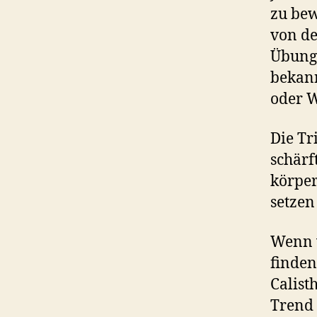
zu bew
von d
Übunge
bekan
oder 
Die Tr
schärf
körper
setzen
Wenn 
finden
Calist
Trend 