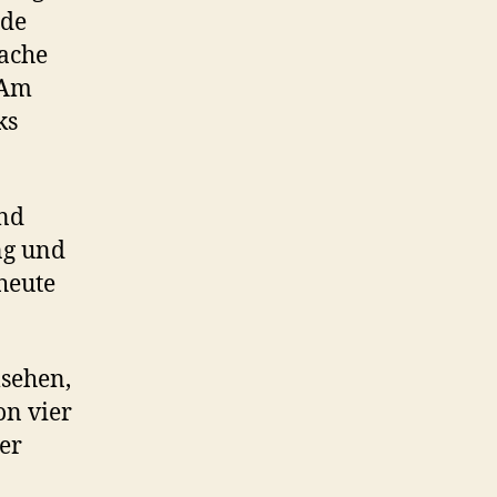
rde
fache
 Am
ks
und
ng und
heute
sehen,
on vier
ser