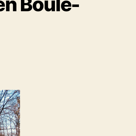
en Boule-
um