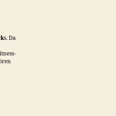
rk
s. Da
itness-
hören