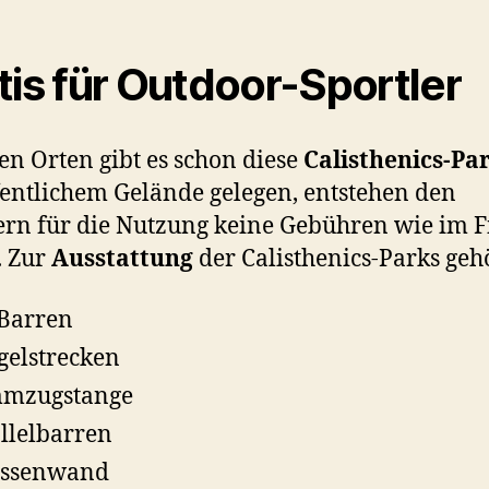
tis für Outdoor-Sportler
len Orten gibt es schon diese
Calisthenics-Pa
fentlichem Gelände gelegen, entstehen den
ern für die Nutzung keine Gebühren wie im F
. Zur
Ausstattung
der Calisthenics-Parks ge
Barren
elstrecken
mmzugstange
llelbarren
ossenwand