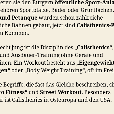
eren sie den Bürgern
öffentliche Sport-Anl
ehören Sportplätze, Bäder oder Grünflächen.
 und Petanque
wurden schon zahlreiche
liche Bahnen gebaut, jetzt sind
Calisthenics-
im Kommen.
echt jung ist die Disziplin des
„Calisthenics“
 und Ausdauer-Training ohne Geräte und
nen. Ein Workout besteht aus
„Eigengewicht
gen“
oder „Body Weight Training“, oft im Frei
 Begriffe, die fast das Gleiche beschreiben, s
o Fitness“
und
Street Workout
. Besonders
r ist Calisthenics in Osteuropa und den USA.