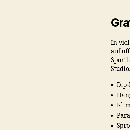
Gra
In vie
auf öf
Sportl
Studio
Dip-
Hang
Kli
Para
Spr