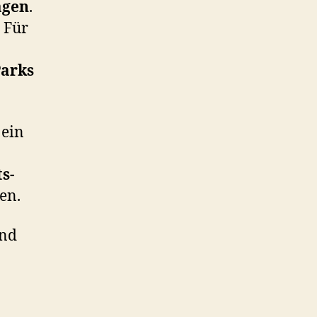
agen
.
 Für
Parks
, ein
s-
en.
ind