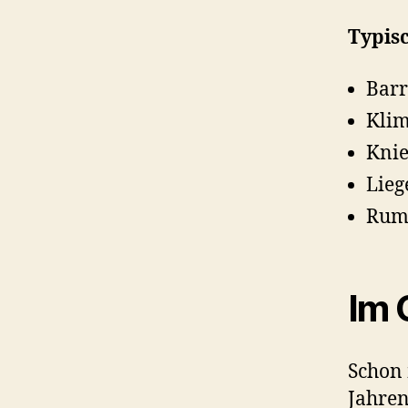
Typis
Barr
Klim
Knie
Lieg
Rump
Im 
Schon 
Jahren