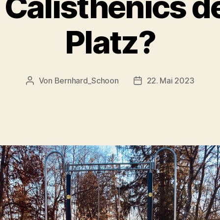
 Calisthenics d
Platz?
Von
Bernhard_Schoon
22. Mai 2023
Beitragsautor
Veröffentlichungsdat