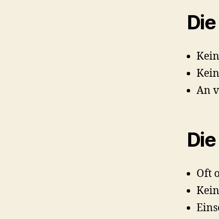
Die
Kein
Kein
An v
Die
Oft 
Kein
Eins