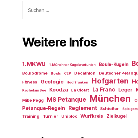
Suchen
nach:
Weitere Infos
B
1. MKWU
Boule-Kugeln
1. Münchner Kugelwurfunion
Boulodrome
Decathlon
Deutscher Petanq
Bowls
CEP
Hofgarten
Ho
Geologic
Fitness
Hochfranken
La Franc
Koodza
Leger
La Ciotat
Kochel am See
München
MS Petanque
Mike Pegg
O
Reglement
Petanque-Regeln
Schießer
Spielgem
Wurfkreis
Zielkugel
Training
Turnier
Unibloc