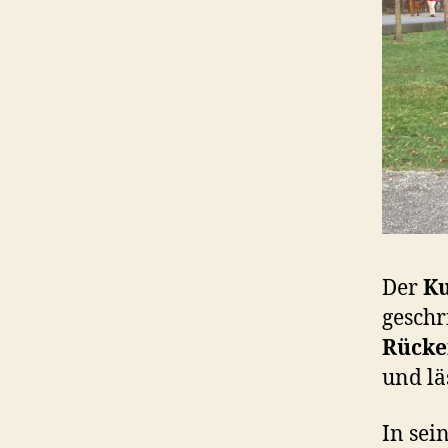
Der
K
geschr
Rücke
und lä
In sei