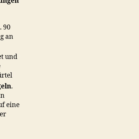
ungen
. 90
ng an
et und
e
rtel
geln
.
n
uf eine
der