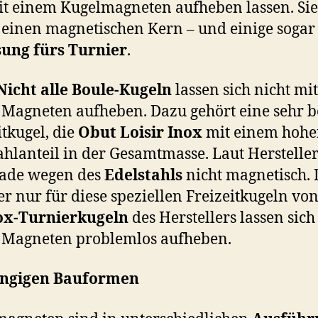
it einem Kugelmagneten aufheben lassen. Sie
einen magnetischen Kern – und einige sogar
sung fürs Turnier
.
Nicht alle Boule-Kugeln
lassen sich nicht mit
Magneten aufheben. Dazu gehört eine sehr b
itkugel, die
Obut Loisir Inox
mit einem hoh
ahlanteil in der Gesamtmasse. Laut Hersteller
rade wegen des
Edelstahls
nicht magnetisch. 
ber nur für diese speziellen Freizeitkugeln vo
ox-Turnierkugeln
des Herstellers lassen sich
 Magneten problemlos aufheben.
ängigen Bauformen