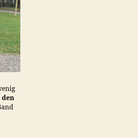
 wenig
 den
 Band