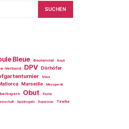
oule Bleue
Boulenciel
Bouli
DPV
Dörhöfer
ue-Verband
fgartenturnier
Inox
Mallorca
Marseille
Messgerät
Obut
berbayern
Pastis
Tirette
einschaft
Spielregeln
Superinox