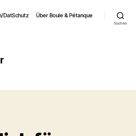
/DatSchutz
Über Boule & Pétanque
Suchen
r