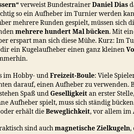
ssern“
verweist Bundestrainer
Daniel Dias
d
chtig so ein Aufheber im Turnier werden ka
ber mehrere Runden gespielt, müssen sich d
enden
mehrere hundert Mal bücken
. Mit ei
er erspart man sich diese Mühe. Kurz: Im Tu
 dir ein Kugelaufheber einen ganz kleinen
Vo
immerhin.
s im Hobby- und
Freizeit-Boule
: Viele Spiel
hten darauf, einen Aufheber zu verwenden. 
 stehen Spaß und
Geselligkeit
an erster Stelle
ne Aufheber spielt, muss sich ständig bücken
 oder erhält die
Beweglichkeit
, vor allem im 
raktisch sind auch
magnetische Zielkugeln
,