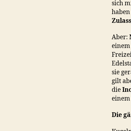
sich m
haben 
Zulas
Aber:
einem 
Freize
Edelst
sie ge
gilt a
die
In
einem
Die g