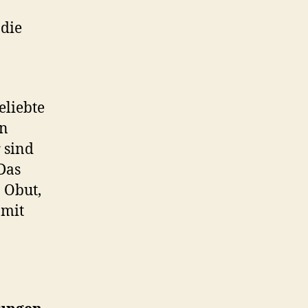
 die
eliebte
en
 sind
Das
n Obut,
 mit