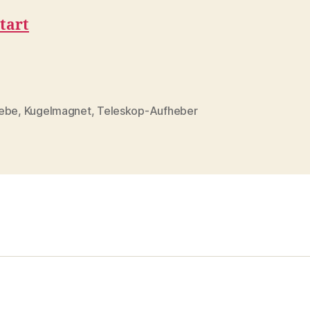
tart
ebe
,
Kugelmagnet
,
Teleskop-Aufheber
rter