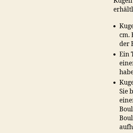
Kugelm
erhält
Kuge
cm. 
der 
Ein
eine
habe
Kuge
Sie 
eine
Boul
Boul
aufh