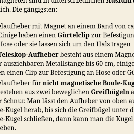
agneten sind in unterschiedlichen
Ausführ
lich. Die gängigsten:
laufheber mit Magnet an einem Band von ca
Einige haben einen
Gürtelclip
zur Befestigu
Hose oder sie lassen sich um den Hals tragen
Teleskop-Aufheber
besteht aus einem Magn
r ausziehbaren Metallstange bis 60 cm, einig
n einen Clip zur Befestigung an Hose oder Gü
laufheber für
nicht magnetische Boule-Ku
bestehen aus zwei beweglichen
Greifbügeln
a
r Schnur. Man lässt den Aufheber von oben a
e-Kugel herab, bis sich die Greifbügel unter 
e-Kugel schließen, dann kann man die Kugel
eben.