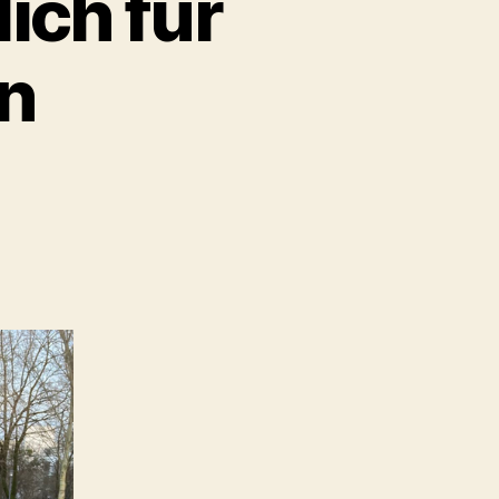
ich für
n
m