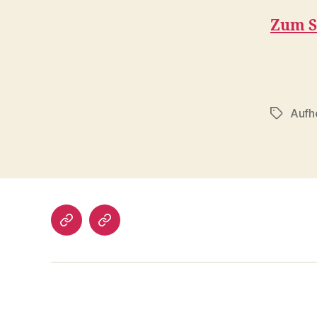
Zum S
Aufh
Schlagwö
Impressum/DatSchutz
Beliebte
Boule-
Kugeln