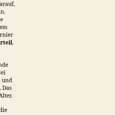
arauf,
nn.
ie
nem
rnier
rteil
,
ende
Bei
, und
. Das
Alter.
 die