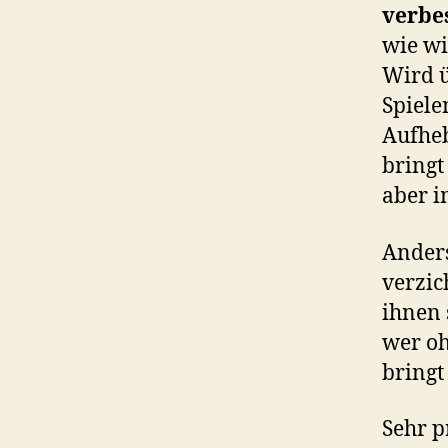
verbe
wie wi
Wird ü
Spiel
Aufheb
bringt
aber 
Ander
verzic
ihnen
wer oh
bringt
Sehr p