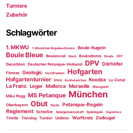
Turniere
Zubehör
Schlagwörter
1. MKWU
Boule-Kugeln
1. Münchner Kugelwurfunion
Boule Bleue
Boulenciel
Boulodrome
Bouli
Bowls
CEP
DPV
Dörhöfer
Decathlon
Deutscher Petanque-Verband
Hofgarten
Geologic
Fitness
Hochfranken
Hofgartenturnier
Koodza
Inox
La Ciotat
Kochel am See
La Franc
Leger
Mallorca
Marseille
Messgerät
München
MS Petanque
Mike Pegg
Obut
Petanque-Regeln
Oberbayern
Pastis
Reglement
Schießer
Spielgemeinschaft
Spielregeln
Superinox
Wurfkreis
Zielkugel
Tirette
Training
Turnier
Unibloc