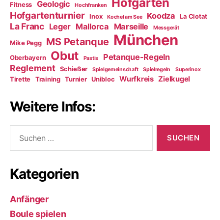
Hofgarten
Geologic
Fitness
Hochfranken
Hofgartenturnier
Koodza
Inox
La Ciotat
Kochel am See
La Franc
Leger
Mallorca
Marseille
Messgerät
München
MS Petanque
Mike Pegg
Obut
Petanque-Regeln
Oberbayern
Pastis
Reglement
Schießer
Spielgemeinschaft
Spielregeln
Superinox
Wurfkreis
Zielkugel
Tirette
Training
Turnier
Unibloc
Weitere Infos:
Suchen
nach:
Kategorien
Anfänger
Boule spielen