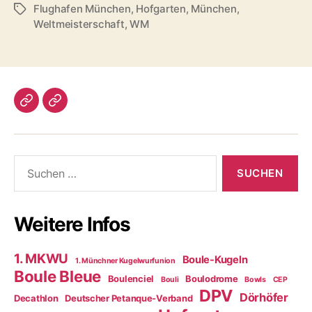
Flughafen München
,
Hofgarten
,
München
,
Schlagwörter
Weltmeisterschaft
,
WM
Impressum/DatSchutz
Beliebte
Boule-
Kugeln
Suchen
nach:
Weitere Infos
1. MKWU
Boule-Kugeln
1. Münchner Kugelwurfunion
Boule Bleue
Boulenciel
Boulodrome
Bouli
Bowls
CEP
DPV
Dörhöfer
Decathlon
Deutscher Petanque-Verband