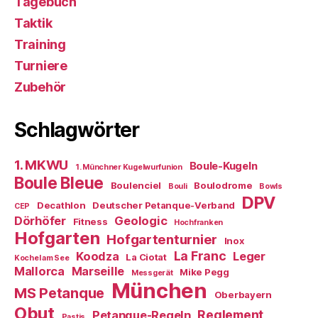
Tagebuch
Taktik
Training
Turniere
Zubehör
Schlagwörter
1. MKWU
Boule-Kugeln
1. Münchner Kugelwurfunion
Boule Bleue
Boulenciel
Boulodrome
Bouli
Bowls
DPV
Decathlon
Deutscher Petanque-Verband
CEP
Dörhöfer
Geologic
Fitness
Hochfranken
Hofgarten
Hofgartenturnier
Inox
La Franc
Koodza
Leger
La Ciotat
Kochel am See
Mallorca
Marseille
Mike Pegg
Messgerät
München
MS Petanque
Oberbayern
Obut
Reglement
Petanque-Regeln
Pastis