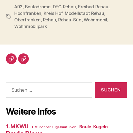
A93
,
Boulodrome
,
DFG Rehau
,
Freibad Rehau
,
Hochfranken
,
Kreis Hof
,
Modellstadt Rehau
,
Schlagwörter
Oberfranken
,
Rehau
,
Rehau-Süd
,
Wohnmobil
,
Wohnmobilpark
Impressum/DatSchutz
Beliebte
Boule-
Kugeln
Suchen
nach:
Weitere Infos
1. MKWU
Boule-Kugeln
1. Münchner Kugelwurfunion