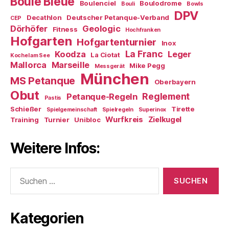
Boule Bleue
Boulenciel
Boulodrome
Bouli
Bowls
DPV
Decathlon
Deutscher Petanque-Verband
CEP
Dörhöfer
Geologic
Fitness
Hochfranken
Hofgarten
Hofgartenturnier
Inox
La Franc
Koodza
Leger
La Ciotat
Kochel am See
Mallorca
Marseille
Mike Pegg
Messgerät
München
MS Petanque
Oberbayern
Obut
Reglement
Petanque-Regeln
Pastis
Schießer
Tirette
Spielgemeinschaft
Spielregeln
Superinox
Wurfkreis
Zielkugel
Training
Turnier
Unibloc
Weitere Infos:
Suchen
nach:
Kategorien