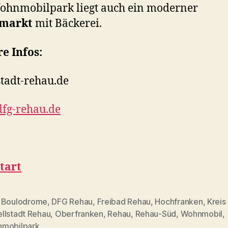
ohnmobilpark liegt auch ein moderner
markt
mit Bäckerei.
e Infos:
tadt-rehau.de
fg-rehau.de
tart
,
Boulodrome
,
DFG Rehau
,
Freibad Rehau
,
Hochfranken
,
Kreis
llstadt Rehau
,
Oberfranken
,
Rehau
,
Rehau-Süd
,
Wohnmobil
,
rter
mobilpark