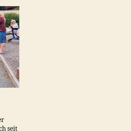
er
ch seit