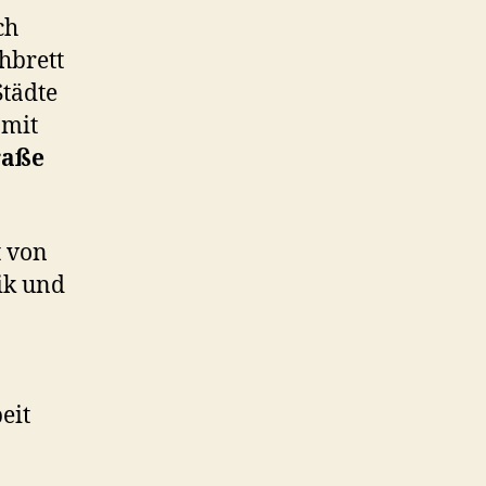
ch
hbrett
Städte
mit
raße
t von
ik und
eit