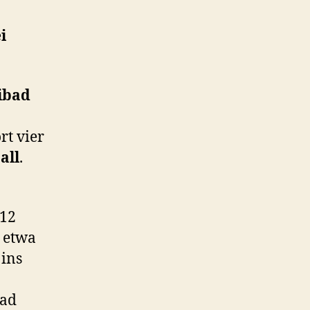
i
ibad
rt vier
all
.
.
 12
s etwa
 ins
bad