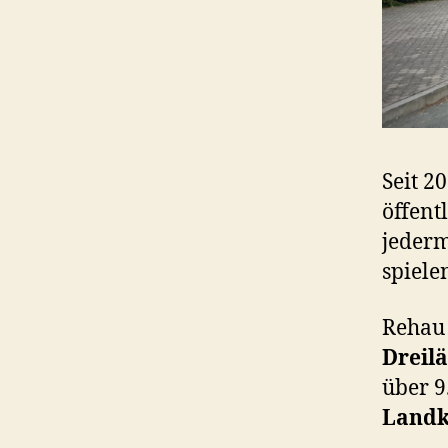
Seit 2
öffent
jederm
spiele
Rehau 
Dreil
über 9
Landk