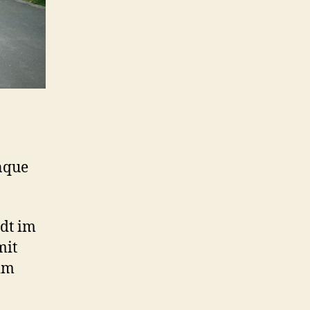
nque
dt im
mit
im