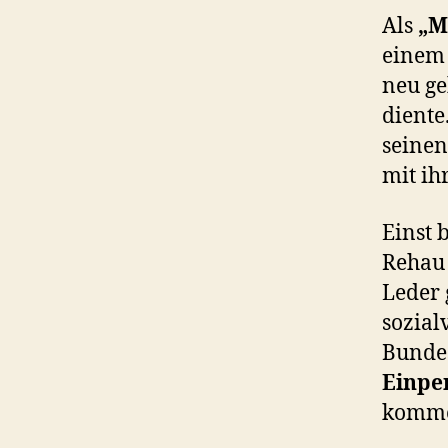
Als
„M
einem 
neu ge
diente
seinen
mit ih
Einst
Rehau 
Leder 
sozial
Bundes
Einpe
komm