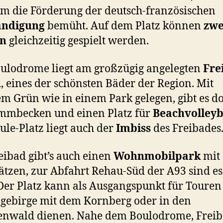
m die Förderung der deutsch-französischen
ändigung
bemüht. Auf dem Platz können
zwe
en
gleichzeitig gespielt werden.
ulodrome liegt am großzügig angelegten
Fre
u
, eines der schönsten Bäder der Region. Mit
m Grün wie in einem Park gelegen, gibt es do
mmbecken und einen Platz für
Beachvolleyb
le-Platz liegt auch der
Imbiss
des Freibades
ibad gibt’s auch einen
Wohnmobilpark
mit
lätzen, zur Abfahrt Rehau-Süd der A93 sind e
Der Platz kann als Ausgangspunkt für Touren
lgebirge mit dem Kornberg oder in den
enwald dienen. Nahe dem Boulodrome, Frei