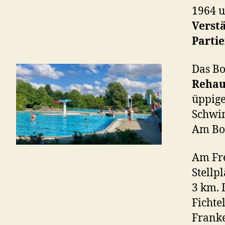
1964 u
Verst
Parti
Das Bo
Reha
üppige
Schwi
Am Bou
Am Fre
Stellp
3 km. 
Fichte
Frank