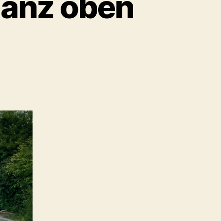
ganz oben
um