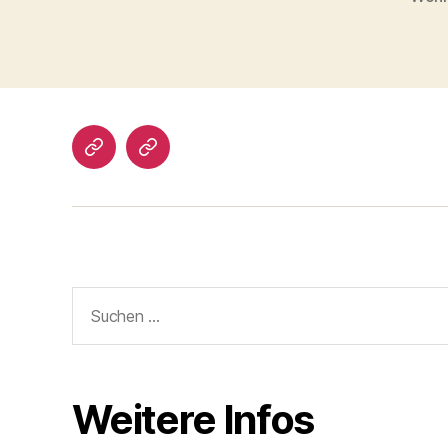
Impressum/DatSchutz
Beliebte
Boule-
Kugeln
Suchen
nach:
Weitere Infos