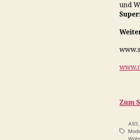
und W
Super
Weiter
www.s
www.d
Zum S
A93
Mode
Schlagwö
Wohn