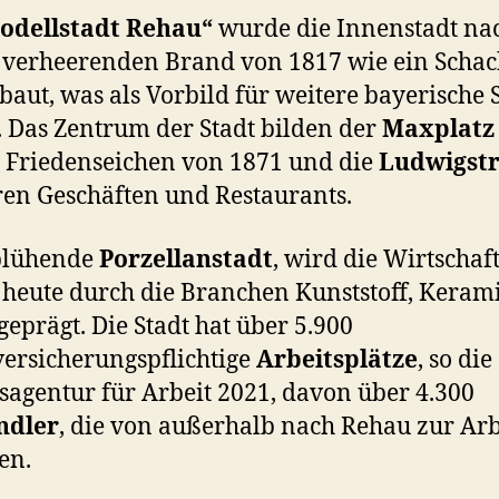
odellstadt Rehau“
wurde die Innenstadt na
verheerenden Brand von 1817 wie ein Schac
baut, was als Vorbild für weitere bayerische 
. Das Zentrum der Stadt bilden der
Maxplatz
 Friedenseichen von 1871 und die
Ludwigst
ren Geschäften und Restaurants.
 blühende
Porzellanstadt
, wird die Wirtschaf
heute durch die Branchen Kunststoff, Keram
geprägt. Die Stadt hat über 5.900
versicherungspflichtige
Arbeitsplätze
, so die
agentur für Arbeit 2021, davon über 4.300
ndler
, die von außerhalb nach Rehau zur Arb
en.