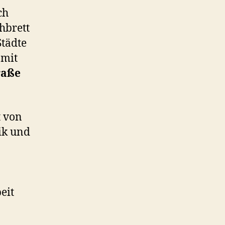
ch
hbrett
Städte
mit
raße
t von
ik und
eit