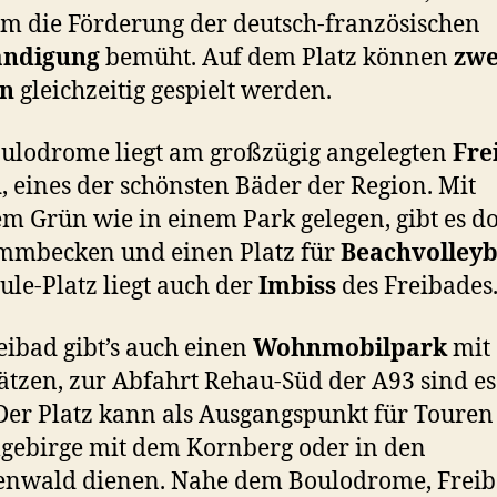
m die Förderung der deutsch-französischen
ändigung
bemüht. Auf dem Platz können
zwe
en
gleichzeitig gespielt werden.
ulodrome liegt am großzügig angelegten
Fre
u
, eines der schönsten Bäder der Region. Mit
m Grün wie in einem Park gelegen, gibt es do
mmbecken und einen Platz für
Beachvolleyb
le-Platz liegt auch der
Imbiss
des Freibades
ibad gibt’s auch einen
Wohnmobilpark
mit
lätzen, zur Abfahrt Rehau-Süd der A93 sind e
Der Platz kann als Ausgangspunkt für Touren
lgebirge mit dem Kornberg oder in den
enwald dienen. Nahe dem Boulodrome, Frei