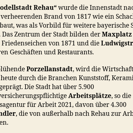
odellstadt Rehau“
wurde die Innenstadt na
verheerenden Brand von 1817 wie ein Schac
baut, was als Vorbild für weitere bayerische 
. Das Zentrum der Stadt bilden der
Maxplatz
 Friedenseichen von 1871 und die
Ludwigst
ren Geschäften und Restaurants.
 blühende
Porzellanstadt
, wird die Wirtschaf
heute durch die Branchen Kunststoff, Keram
geprägt. Die Stadt hat über 5.900
versicherungspflichtige
Arbeitsplätze
, so die
agentur für Arbeit 2021, davon über 4.300
ndler
, die von außerhalb nach Rehau zur Arb
en.