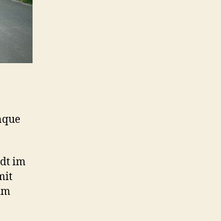
nque
dt im
mit
im