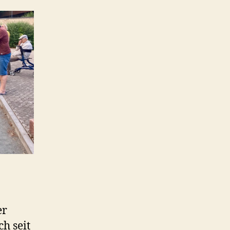
er
ch seit