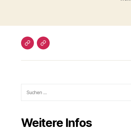
Impressum/DatSchutz
Beliebte
Boule-
Kugeln
Suchen
nach:
Weitere Infos