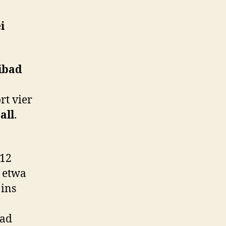
i
ibad
rt vier
all
.
.
 12
s etwa
 ins
bad