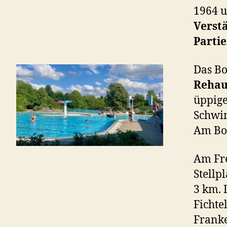
1964 u
Verst
Parti
Das Bo
Reha
üppige
Schwi
Am Bou
Am Fre
Stellp
3 km. 
Fichte
Frank