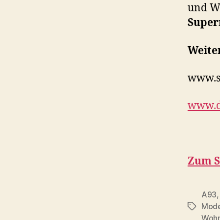
und W
Super
Weiter
www.s
www.d
Zum S
A93
Mode
Schlagwö
Wohn