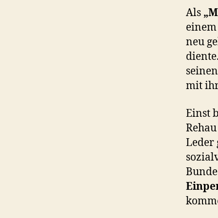
Als
„M
einem 
neu ge
diente
seinen
mit ih
Einst
Rehau 
Leder 
sozial
Bundes
Einpe
komm