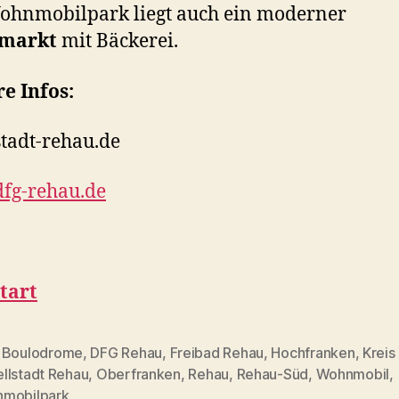
ohnmobilpark liegt auch ein moderner
markt
mit Bäckerei.
e Infos:
tadt-rehau.de
fg-rehau.de
tart
,
Boulodrome
,
DFG Rehau
,
Freibad Rehau
,
Hochfranken
,
Kreis
llstadt Rehau
,
Oberfranken
,
Rehau
,
Rehau-Süd
,
Wohnmobil
,
rter
mobilpark