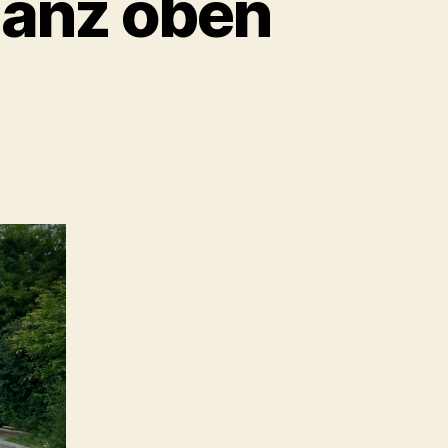
ganz oben
um