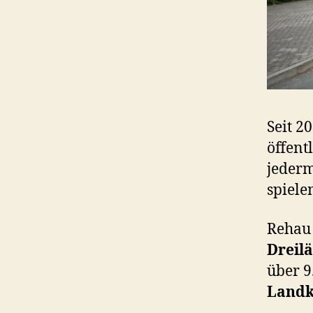
Seit 2
öffent
jederm
spiele
Rehau 
Dreil
über 9
Landk