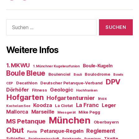
Boule-
Kugeln
Suchen
nach:
Weitere Infos
1. MKWU
Boule-Kugeln
1. Münchner Kugelwurfunion
Boule Bleue
Boulenciel
Boulodrome
Bouli
Bowls
DPV
Decathlon
Deutscher Petanque-Verband
CEP
Dörhöfer
Geologic
Fitness
Hochfranken
Hofgarten
Hofgartenturnier
Inox
La Franc
Koodza
Leger
La Ciotat
Kochel am See
Mallorca
Marseille
Mike Pegg
Messgerät
München
MS Petanque
Oberbayern
Obut
Reglement
Petanque-Regeln
Pastis
Schießer
Tirette
Spielgemeinschaft
Spielregeln
Superinox