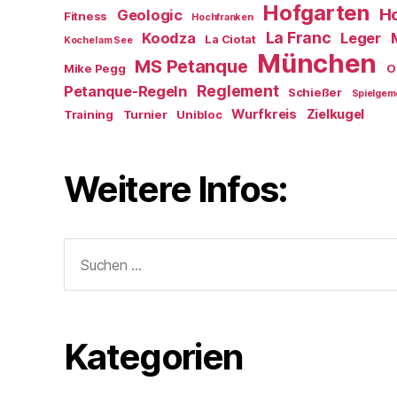
Hofgarten
Ho
Geologic
Fitness
Hochfranken
La Franc
Koodza
Leger
La Ciotat
Kochel am See
München
MS Petanque
Mike Pegg
O
Reglement
Petanque-Regeln
Schießer
Spielgem
Wurfkreis
Zielkugel
Training
Turnier
Unibloc
Weitere Infos:
Suchen
nach:
Kategorien