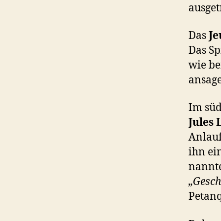
ausget
Das
Je
Das Sp
wie b
ansage
Im süd
Jules 
Anlauf
ihn ei
nannte
„Gesch
Petan