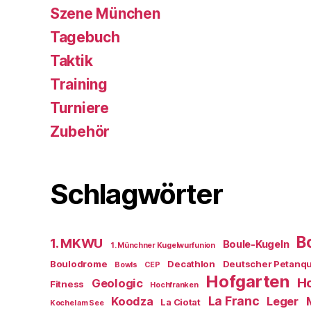
Szene München
Tagebuch
Taktik
Training
Turniere
Zubehör
Schlagwörter
B
1. MKWU
Boule-Kugeln
1. Münchner Kugelwurfunion
Boulodrome
Decathlon
Deutscher Petanq
Bowls
CEP
Hofgarten
Ho
Geologic
Fitness
Hochfranken
La Franc
Koodza
Leger
La Ciotat
Kochel am See