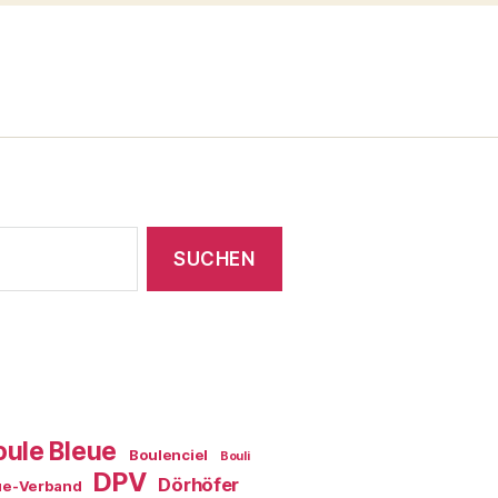
oule Bleue
Boulenciel
Bouli
DPV
Dörhöfer
ue-Verband