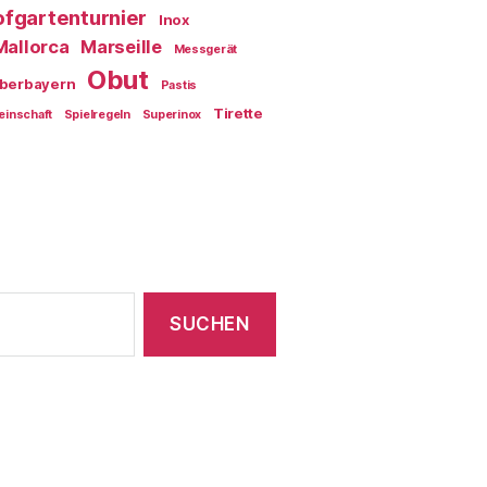
fgartenturnier
Inox
Mallorca
Marseille
Messgerät
Obut
berbayern
Pastis
Tirette
einschaft
Spielregeln
Superinox