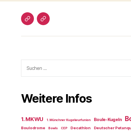
Impressum/DatSchutz
Beliebte
Boule-
Kugeln
Suchen
nach:
Weitere Infos
B
1. MKWU
Boule-Kugeln
1. Münchner Kugelwurfunion
Boulodrome
Decathlon
Deutscher Petanq
Bowls
CEP