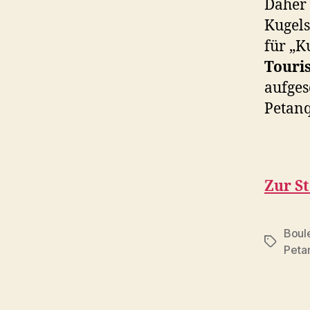
Daher 
Kugels
für „K
Touri
aufges
Petanq
Zur St
Boul
Schlagwö
Peta