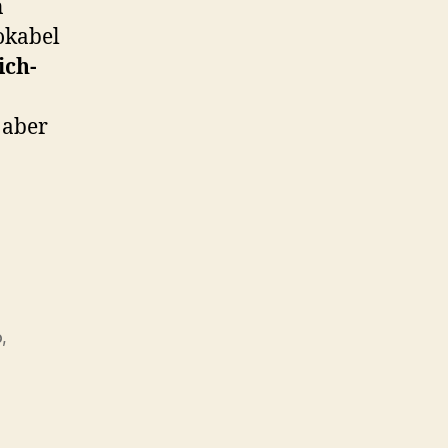
n
okabel
ich-
 aber
o
,