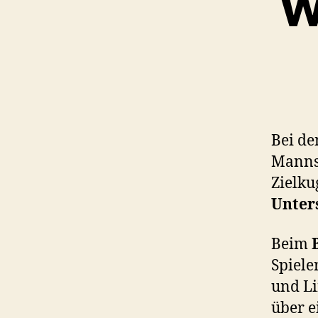
W
Bei de
Mannsc
Zielku
Unter
Beim
Spiele
und Li
über 