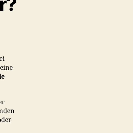
r?
um
ei
 eine
le
er
Banden
oder