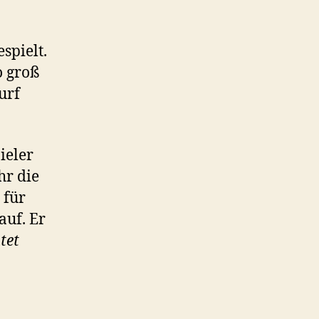
spielt.
o groß
urf
ieler
hr die
 für
auf. Er
tet