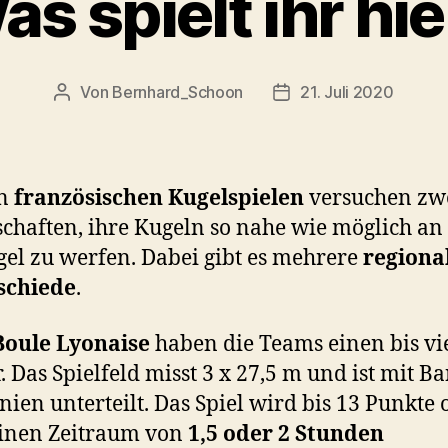
as spielt ihr hie
Von
Bernhard_Schoon
21. Juli 2020
Beitragsautor
Veröffentlichungsdat
n
französischen Kugelspielen
versuchen zw
haften, ihre Kugeln so nahe wie möglich an
gel zu werfen. Dabei gibt es mehrere
regiona
schiede
.
Boule Lyonaise
haben die Teams einen bis vi
r. Das Spielfeld misst 3 x 27,5 m und ist mit 
nien unterteilt. Das Spiel wird bis 13 Punkte 
einen Zeitraum von
1,5 oder 2 Stunden