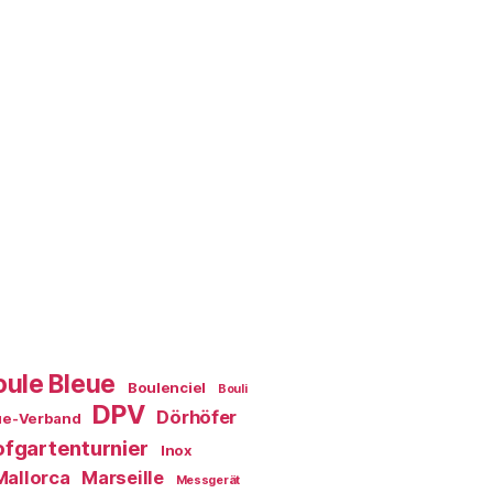
oule Bleue
Boulenciel
Bouli
DPV
Dörhöfer
ue-Verband
fgartenturnier
Inox
Mallorca
Marseille
Messgerät