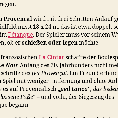
ragen.
u Provencal
wird mit drei Schritten Anlauf ge
ielfeld misst 18 x 24 m, das ist etwa doppelt s
eim
Pétanque
. Der Spieler muss vor seinem W
n, ob er
schießen oder legen
möchte.
französischen
La Ciotat
schaffte der Boulesp
Le
Noir
Anfang des 20. Jahrhunders nicht me
schritte des
Jeu Provençal
. Ein Freund erfand
n Spiel mit weniger Entfernung und ohne Anl
 es auf Provencalisch
„
ped tanco“
, das bedeu
lossene Füße
“ – und voila, der Siegeszug des
que begann.