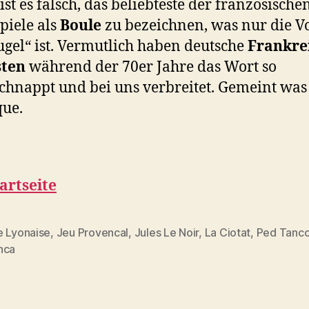
ist es falsch, das beliebteste der französische
piele als
Boule
zu bezeichnen, was nur die V
ugel“ ist. Vermutlich haben deutsche
Frankre
sten
während der 70er Jahre das Wort so
chnappt und bei uns verbreitet. Gemeint was
ue.
artseite
e Lyonaise
,
Jeu Provencal
,
Jules Le Noir
,
La Ciotat
,
Ped Tanc
rter
nca