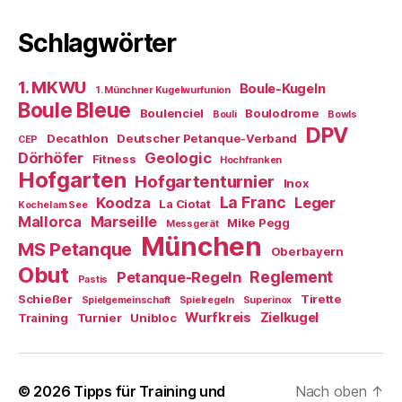
Schlagwörter
1. MKWU
Boule-Kugeln
1. Münchner Kugelwurfunion
Boule Bleue
Boulenciel
Boulodrome
Bouli
Bowls
DPV
Decathlon
Deutscher Petanque-Verband
CEP
Dörhöfer
Geologic
Fitness
Hochfranken
Hofgarten
Hofgartenturnier
Inox
La Franc
Koodza
Leger
La Ciotat
Kochel am See
Mallorca
Marseille
Mike Pegg
Messgerät
München
MS Petanque
Oberbayern
Obut
Reglement
Petanque-Regeln
Pastis
Schießer
Tirette
Spielgemeinschaft
Spielregeln
Superinox
Wurfkreis
Zielkugel
Training
Turnier
Unibloc
© 2026
Tipps für Training und
Nach oben
↑