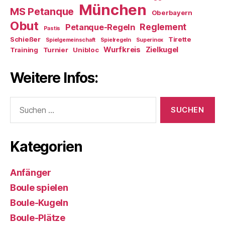
München
MS Petanque
Oberbayern
Obut
Reglement
Petanque-Regeln
Pastis
Schießer
Tirette
Spielgemeinschaft
Spielregeln
Superinox
Wurfkreis
Zielkugel
Training
Turnier
Unibloc
Weitere Infos:
Suchen
nach:
Kategorien
Anfänger
Boule spielen
Boule-Kugeln
Boule-Plätze