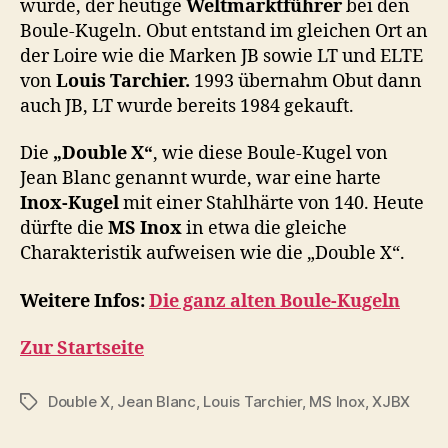
wurde, der heutige
Weltmarktführer
bei den
Boule-Kugeln. Obut entstand im gleichen Ort an
der Loire wie die Marken JB sowie LT und ELTE
von
Louis Tarchier.
1993 übernahm Obut dann
auch JB, LT wurde bereits 1984 gekauft.
Die
„Double X“
, wie diese Boule-Kugel von
Jean Blanc genannt wurde, war eine harte
Inox-Kugel
mit einer Stahlhärte von 140. Heute
dürfte die
MS Inox
in etwa die gleiche
Charakteristik aufweisen wie die „Double X“.
Weitere Infos:
Die ganz alten Boule-Kugeln
Zur Startseite
Double X
,
Jean Blanc
,
Louis Tarchier
,
MS Inox
,
XJBX
Schlagwörter