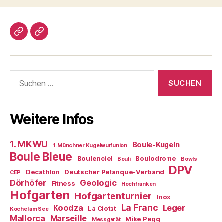
Impressum/DatSchutz
Beliebte
Boule-
Kugeln
Suchen
nach:
Weitere Infos
1. MKWU
Boule-Kugeln
1. Münchner Kugelwurfunion
Boule Bleue
Boulenciel
Boulodrome
Bouli
Bowls
DPV
Decathlon
Deutscher Petanque-Verband
CEP
Dörhöfer
Geologic
Fitness
Hochfranken
Hofgarten
Hofgartenturnier
Inox
La Franc
Koodza
Leger
La Ciotat
Kochel am See
Mallorca
Marseille
Mike Pegg
Messgerät